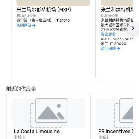
米兰马尔彭萨机场 (MXP)
米兰利纳特机场 (L
机场
50公里
机场
8公里
费尔诺（弗吉尼亚州）, IT 21010
米兰利纳特机场是位于
最大城市区米兰的地区机
访问网站
7,719,977名乘客提
101,956架飞机，使
阅读更多
场之一。
Viale Enrico Forlanini
米兰, IT 20090
访问网站
附近的供应商
La Costa Limousine
PR Incentives DMC
多城市
多城市