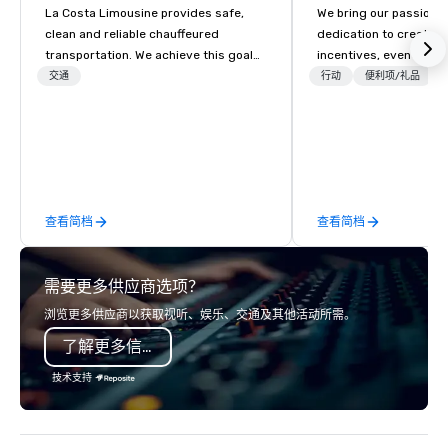
La Costa Limousine provides safe,
We bring our passion,
clean and reliable chauffeured
dedication to create t
transportation. We achieve this goal
incentives, events, co
with highly trained chauffeurs, the
meetings, product lau
交通
行动
便利项/礼品
newest vehicles available and a
luxury travel experienc
commitment to Five Star service. The
Clients. Based in Italy,
difference between La Costa
discover more about u
Limousine and other companies can
our Company Profile at
be explained using one word – quality.
contact us for any fur
From our perfectly maintained fleet of
or collaboration opport
查看简档
查看简档
late model luxury vehicles to the
highly experienced and professional
team of chauffeurs and support staff;
需要更多供应商选项？
you will know quality when you travel
with La Costa Limousine.
浏览更多供应商以获取视听、娱乐、交通及其他活动所需。
了解更多信息
技术支持