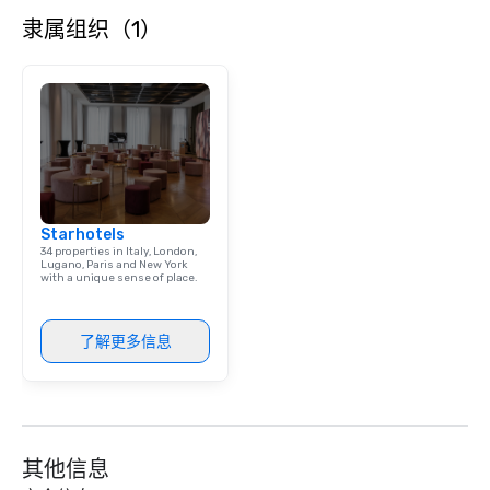
隶属组织（1）
Starhotels
34 properties in Italy, London,
Lugano, Paris and New York
with a unique sense of place.
了解更多信息
其他信息