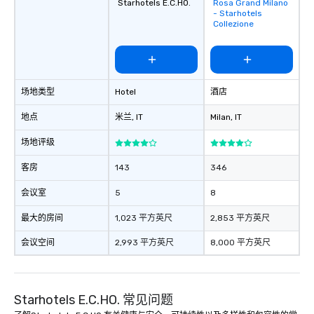
Starhotels E.C.HO.
Rosa Grand Milano
Removed from
- Starhotels
favorites
Collezione
场地类型
Hotel
酒店
地点
米兰
, IT
Milan
, IT
场地评级
客房
143
346
会议室
5
8
最大的房间
1,023 平方英尺
2,853 平方英尺
会议空间
2,993 平方英尺
8,000 平方英尺
Starhotels E.C.HO. 常见问题