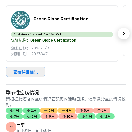
Green Globe Certification
认
Sustainability level:
Certified Gold
认证机构：
Green Globe Certification
颁
颁发日期： 2026/5/8
到
到期日期： 2027/4/7
查看详细信息
季节性空房情况
请根据此酒店的空房情况匹配您的活动日期。淡季通常空房情况较
好。
1月
2月
3月
4月
5月
6月
7月
8月
9月
10月
11月
12月
旺季
5月01日 - 6月30日