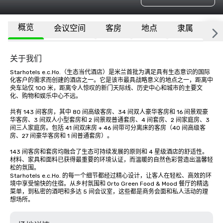
概览
会议空间
客房
地点
隶属
更
关于我们
Starhotels e.c.Ho.（生态当代酒店）是米兰首批为满足具有生态意识的国际
化客户的需求而创建的酒店之一。它是该市最具战略意义的地点之一，距离中
央车站仅 100 米，距离令人惊叹的新门天际线、历史中心和城市的主要文
化、购物和娱乐中心不远。 

共有 143 间客房，其中 80 间高级客房、34 间双人豪华客房和 16 间景观豪
华客房、3 间双人小型套房和 2 间景观普通套房、4 间套房、2 间家庭房、3 
间三人家庭房。包括 41 间双床房 + 46 间带可分离床的客房（40 间高级客
房、27 间豪华客房和 1 间普通套房）。

143 间客房和套房均融合了生态可持续发展的原则和 4 星级酒店的舒适性。
材料、家具和面料已获得最重要的环境认证，而温暖的自然色彩营造出温馨轻
松的氛围。 

Starhotels e.c.Ho. 的每一个细节都经过精心设计，让客人在轻松、高效的环
境中享受愉快的住宿。从乡村氛围和 Orto Green Food & Mood 餐厅的精选
菜单，到私密的酒吧和多达 5 间会议室，这些都是商务会面和私人活动的理
想场所。