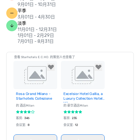
9月01日 - 10月31日
平季
3月01日 - 4月30日
淡季
11月01日 - 12月31日
1月01日 - 2月29日
7月01日 - 8月31日
查看 Starhotels E.C.HO. 的策划人也查看了
Rosa Grand Milano -
Excelsior Hotel Gallia, a
Removed from
Removed from
Starhotels Collezione
Luxury Collection Hotel,
favorites
favorites
Milan
的 酒店
Milan
的 豪华酒店
Milan
客房
:
346
客房
:
235
会议室
:
8
会议室
:
12