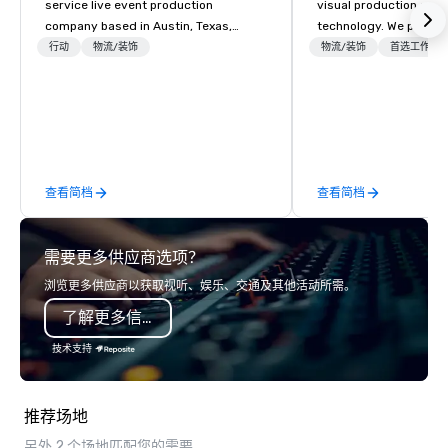
service live event production
visual production and
company based in Austin, Texas,
technology. We provide
delivering professional audio, lighting,
solutions — from crea
行动
物流/装饰
物流/装饰
首选工作人
and video solutions for concerts,
state-of-the-art equi
festivals, corporate events, and
technical support — fo
private productions. With over 35
meetings, and live even
years of experience, BHS has built a
With a dedicated team
reputation for flawless execution,
to-coast network, we 
high-end equipment, and a team that
consistent, high-quali
查看简档
查看简档
understands how to support both
while helping clients 
creative vision and technical
costs. Trusted by top 
precision. From large-scale festivals
across all industries, 
需要更多供应商选项？
and national touring acts to corporate
visions to life and en
meetings and galas, BHS provides
event creates lasting 
浏览更多供应商以获取视听、娱乐、交通及其他活动所需。
scalable production tailored to each
了解更多信息
event. As a long-time production
partner for major events like ACL
技术支持
Festival and projects with brands
such as Apple and Formula 1, we bring
big-event expertise while maintaining
推荐场地
the flexibility and personal attention
另外 2 个场地匹配您的需要
planners need. Event planners trust