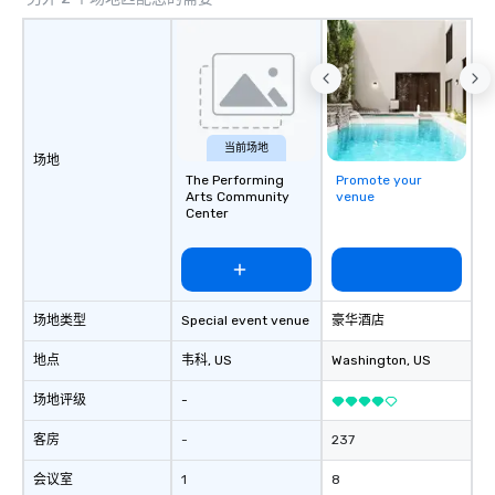
BHS for reliable communication,
experienced crews, and systems built
with industry-leading technology
from brands like d&b audiotechnik,
DiGiCo, and Shure. Whether you need
full production or supplemental
当前场地
场地
support for an existing system, BHS
The Performing
Promote your
ensures your event looks exceptional,
Arts Community
venue
sounds incredible, and runs
Center
seamlessly from load-in to showtime.
场地类型
Special event venue
豪华酒店
地点
韦科
, US
Washington
, US
场地评级
-
客房
-
237
会议室
1
8