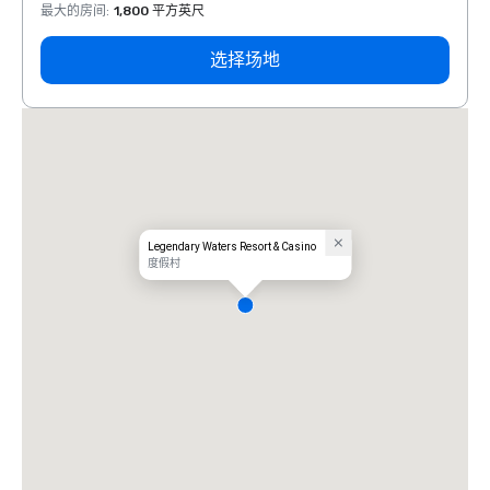
最大的房间
:
1,800 平方英尺
最大的
选择场地
Legendary Waters Resort & Casino
度假村