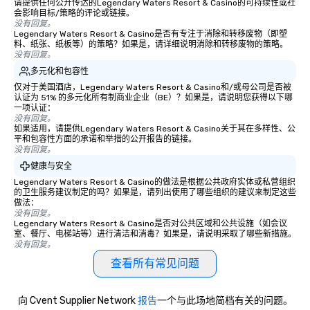
请提供任何公开传达的Legendary Waters Resort & Casino的可持续性或社
会影响目标/策略的评论或链接。
没有回复。
Legendary Waters Resort & Casino是否有专注于消除和转移废物（即塑
料、纸张、纸板等）的策略？如果是，请详细说明消除和转移废物的策略。
没有回复。
多元化和包容性
仅对于美国酒店，Legendary Waters Resort & Casino和/或母公司是否被
认证为 51% 的多元化所有制商业企业（BE）？如果是，请说明您获得以下哪
一项认证：
没有回复。
如果适用，请提供Legendary Waters Resort & Casino关于其在多样性、公
平和包容性方面的承诺和举措的公开报告的链接。
没有回复。
健康与安全
Legendary Waters Resort & Casino的做法是根据公共政府实体或私营组织
的卫生服务建议制定的吗？如果是，请列出使用了哪些组织的建议来制定这些
做法：
没有回复。
Legendary Waters Resort & Casino是否对公共区域和公共设施（如会议
室、餐厅、电梯站等）进行清洁和消毒？如果是，请说明采取了哪些新措施。
没有回复。
查看所有常见问题
向 Cvent Supplier Network
报告
一个与此场地简档有关的问题。