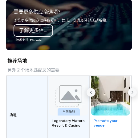
everybody. When looking for specific
service set us apart. W
需要更多供应商选项？
venues to host your group, it can be
smart, reliable soluti
quite challenging. And the last thing
make the end-user ex
浏览更多供应商以获取视听、娱乐、交通及其他活动所需。
you want is another work event that
seamless from start to fini
了解更多信息
feels more like a chore than a fun
also a certified WOSB.
activity. Your team doesn’t want to: -
技术支持
Throw any more axes - Go bowling
again - Sit bored at a large group
dinner Experience The City's Haunted
推荐场地
Past with Your Entire Team On this
另外 2 个场地匹配您的需要
special evening, you and your team
will have the perfect opportunity to
get to know each other better! Your
guide is well-versed in local culture,
so you can expect a fun, engaging,
and spooky event.
当前场地
场地
Legendary Waters
Promote your
Resort & Casino
venue