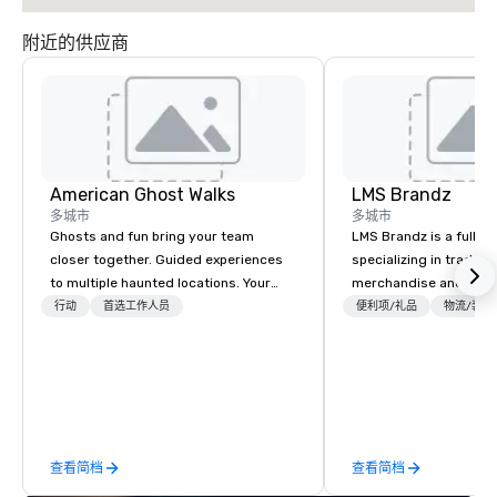
附近的供应商
American Ghost Walks
LMS Brandz
多城市
多城市
Ghosts and fun bring your team
LMS Brandz is a full-s
closer together. Guided experiences
specializing in trade 
to multiple haunted locations. Your
merchandise and muc
group will be treated to a ghostly
booth giveaways and 
行动
首选工作人员
便利项/礼品
物流/装饰
experience during a 90-120 minute
to executive gifting, d
walking tour, 3-hour bus excursion, or
banners, signage, fulfi
pick a custom experience with food
logistics, shipping, al
and alcohol options or a family-
commerce solutions we 
oriented experience as well. Your team
While there are many 
has been on outings before, but this
companies to choose f
查看简档
查看简档
time they've asked you to find
years of industry exp
something different and exciting for
commitment to except