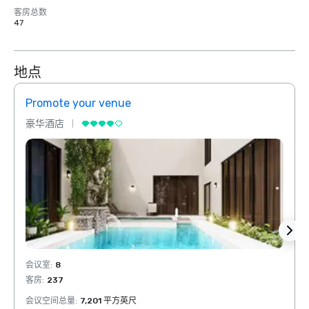
客房总数
47
地点
Promote your venue
Prom
豪华酒店
豪华
会议室
:
8
会议室
客房
:
237
客房
:
会议空间总量
:
7,201 平方英尺
会议空