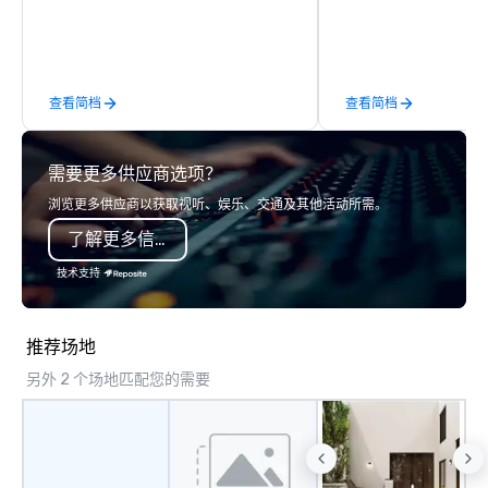
professionals, assisted by a
proprietary dispatch and booking
system - the most advanced of its
kind today. Established in 2010 in
查看简档
查看简档
Switzerland, and running seamlessly
for more than a decade, Limos4
enables travelers to reliably arrange
需要更多供应商选项？
their journeys throughout the world in
minutes, whatever chauffeured
浏览更多供应商以获取视听、娱乐、交通及其他活动所需。
vehicle type they wish to use.
了解更多信息
Limos4’s mission is constantly raising
the quality of chauffeured service
技术支持
worldwide through state-of-the-art
technologies, human touch and
advanced quality assurance protocol.
推荐场地
Our comprehensive service offerings
另外 2 个场地匹配您的需要
include airport transfers, cruise port
transfers, roadshows, long distance
rides and event transportation
service. Livery solutions, ride
statuses and partner evaluation