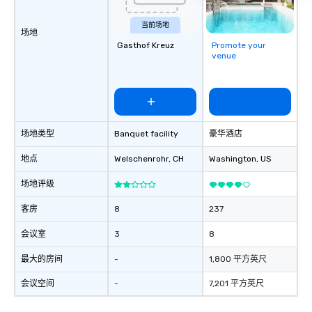
protocols are some of the Limos4
products that bring necessary
当前场地
场地
flexibility and seamlessness in
Gasthof Kreuz
Promote your
today’s fast-paced world.
venue
场地类型
Banquet facility
豪华酒店
地点
Welschenrohr
, CH
Washington
, US
场地评级
客房
8
237
会议室
3
8
最大的房间
-
1,800 平方英尺
会议空间
-
7,201 平方英尺