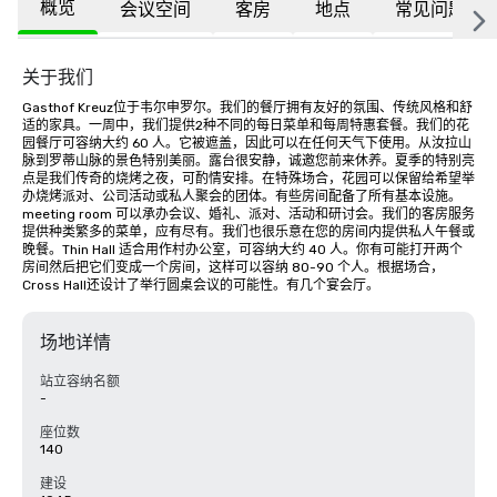
概览
会议空间
客房
地点
常见问题
关于我们
Gasthof Kreuz位于韦尔申罗尔。我们的餐厅拥有友好的氛围、传统风格和舒
适的家具。一周中，我们提供2种不同的每日菜单和每周特惠套餐。我们的花
园餐厅可容纳大约 60 人。它被遮盖，因此可以在任何天气下使用。从汝拉山
脉到罗蒂山脉的景色特别美丽。露台很安静，诚邀您前来休养。夏季的特别亮
点是我们传奇的烧烤之夜，可酌情安排。在特殊场合，花园可以保留给希望举
办烧烤派对、公司活动或私人聚会的团体。有些房间配备了所有基本设施。
meeting room 可以承办会议、婚礼、派对、活动和研讨会。我们的客房服务
提供种类繁多的菜单，应有尽有。我们也很乐意在您的房间内提供私人午餐或
晚餐。Thin Hall 适合用作村办公室，可容纳大约 40 人。你有可能打开两个
房间然后把它们变成一个房间，这样可以容纳 80-90 个人。根据场合，
Cross Hall还设计了举行圆桌会议的可能性。有几个宴会厅。
场地详情
站立容纳名额
-
座位数
140
建设