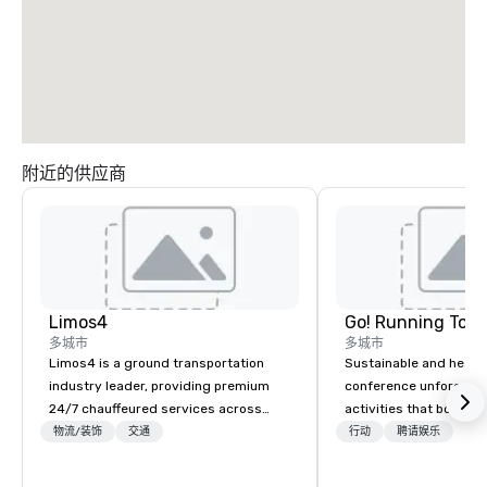
附近的供应商
Limos4
Go! Running Tour
多城市
多城市
Limos4 is a ground transportation
Sustainable and healt
industry leader, providing premium
conference unforgetta
24/7 chauffeured services across
activities that boost 
200+ cities, 60+ countries and 250+
lower carbon footprint
物流/装饰
交通
行动
聘请娱乐
airports. Limos4 clients have the full
world on the run with e
support from experienced industry
running guides.