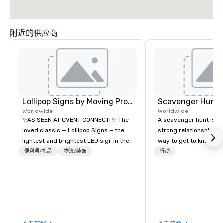
附近的供应商
Lollipop Signs by Moving Products
Scavenger Hunt
Worldwide
Worldwide
✨AS SEEN AT CVENT CONNECT! ✨ The
A scavenger hunt is a l
loved classic — Lollipop Signs — the
strong relationship-bui
lightest and brightest LED sign in the
way to get to know a ci
world • Open Seats in Dark
location and an excell
便利项/礼品
物流/装饰
行动
Auditoriums • Brand Recognition • VIP
building activity for y
Seating • Direct Guests & Manage
Of particular relevanc
Traffic Flow • Brighten up your event
groups, participants a
with Lollipop Signs! Complimentary
successful in our team
catalogue with your branding –
programs if they use b
Connect with us today for more
such as problem-solvin