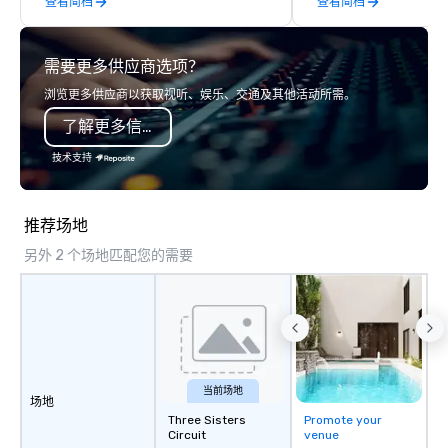
查看简档
查看简档
information, or send us your logo and
time management, prio
we will create an interactive
decision-making. Anywhere! We offer
presentation highlighting your brand.
scavenger hunts in cit
需要更多供应商选项？
around the world. Whe
is in the USA, Canada, 
浏览更多供应商以获取视听、娱乐、交通及其他活动所需。
Australia, we can do it
了解更多信息
also help you elsewhe
Asia? Somewhere else?
技术支持
We can help. Our scav
work everywhere! Anytime! Our
scavenger hunts can b
推荐场地
time of year. Short tim
另外 2 个场地匹配您的需要
problem – we can arra
scavenger hunt on ver
and with little time an
by you. Anyone! Our scavenger hunts
are designed for both 
groups. There is no gr
can’t handle! We have 
当前场地
场地
pricing options to sui
Three Sisters
Promote your
and the specific needs
Circuit
venue
Perfect for meetings, 