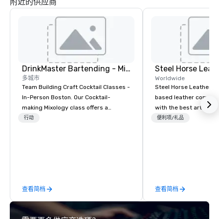
附近的供应商
DrinkMaster Bartending - Mixology Team Building
Steel Horse Leat
多城市
Worldwide
Team Building Craft Cocktail Classes -
Steel Horse Leather is
In-Person Boston. Our Cocktail-
based leather compan
making Mixology class offers a
with the best artisans 
complete turnkey solution for your
handmade leather bag
行动
便利项/礼品
next group event or bonding
duffel bags, messenge
experience. We have an exceptional
more. All of our bags are heirloom
event space with an amazing vibe,
quality and are crafted
perfect for social gatherings. Mocktail
grain leather and are bu
options are available.
Embark on a journey in
impeccable craftsmans
查看简档
查看简档
exclusive collection 
leather bags. Our rang
backpacks, duffel bags