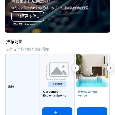
需要更多供应商选项？
messenger bags, all m
designed to serve as 
浏览更多供应商以获取视听、娱乐、交通及其他活动所需。
corporate gifts. Elevate your
了解更多信息
corporate gifting expe
Your quest for premiu
技术支持
gifts, with a special f
corporate gifts, culmi
Steel Horse Leather. E
推荐场地
exquisite collection t
另外 2 个场地匹配您的需要
lasting impression wit
corporate gift. Custom orders are
accepted with a low MO
Mockups available
当前场地
场地
Gorcombe
Promote your
Extreme Sports
venue