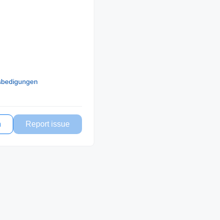
sbedigungen
n
Report issue