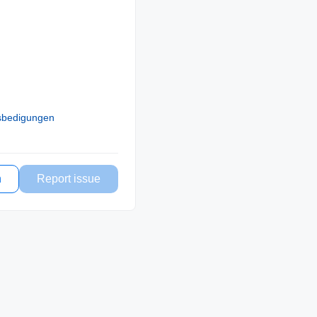
sbedigungen
n
Report issue