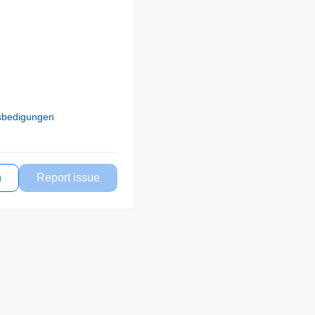
sbedigungen
n
Report issue