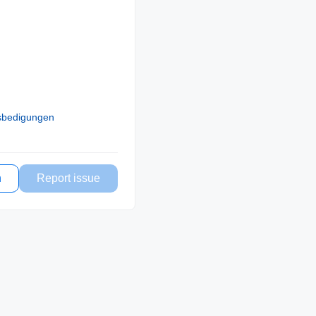
sbedigungen
n
Report issue