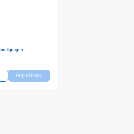
sbedigungen
n
Report issue