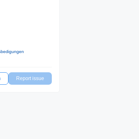
sbedigungen
n
Report issue