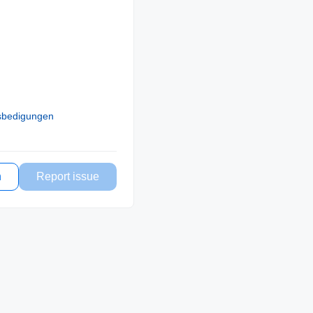
sbedigungen
n
Report issue