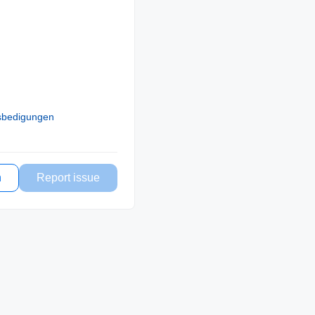
sbedigungen
n
Report issue