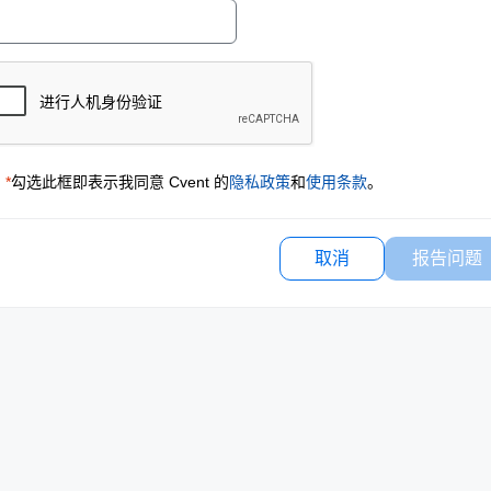
*
勾选此框即表示我同意 Cvent 的
隐私政策
和
使用条款
。
取消
报告问题