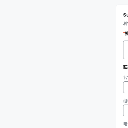
Su
利
*
联
名
组
电