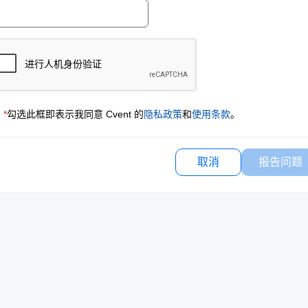
*
勾选此框即表示我同意 Cvent 的
隐私政策
和
使用条款
。
取消
报告问题