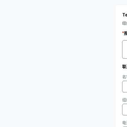
T
纽
*
联
名
组
电