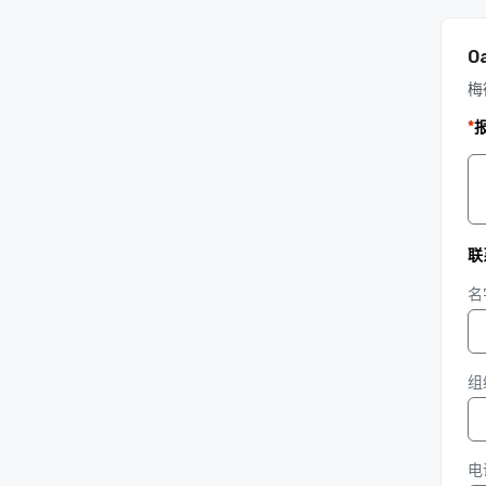
O
梅
*
联
名
组
电