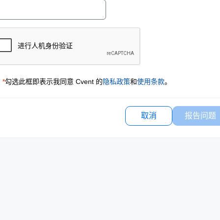
*
勾选此框即表示我同意 Cvent 的
隐私政策
和
使用条款
。
取消
报告问题