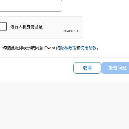
*
勾选此框即表示我同意 Cvent 的
隐私政策
和
使用条款
。
取消
报告问题