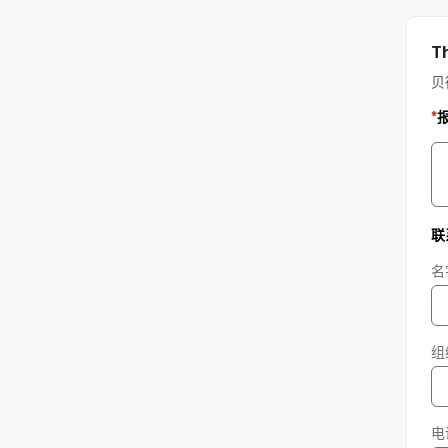
T
贝
*
联
名
组
电