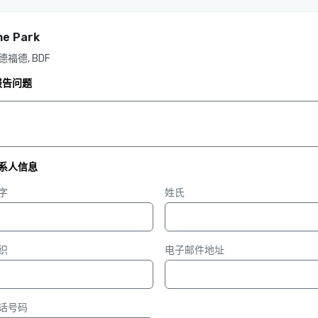
he Park
德福德, BDF
报告问题
系人信息
字
姓氏
织
电子邮件地址
话号码