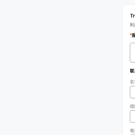
Tr
利
*
联
名
组
电