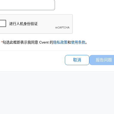
*
勾选此框即表示我同意 Cvent 的
隐私政策
和
使用条款
。
取消
报告问题