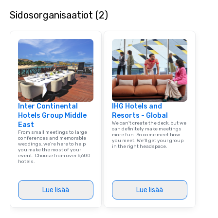
Sidosorganisaatiot (2)
Inter Continental
IHG Hotels and
Hotels Group Middle
Resorts - Global
We can't create the deck, but we
East
can definitely make meetings
From small meetings to large
more fun. So come meet how
conferences and memorable
you meet. We'll get your group
weddings, we’re here to help
in the right headspace.
you make the most of your
event. Choose from over 6,600
hotels.
Lue lisää
Lue lisää