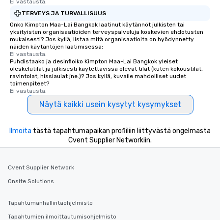
Ei vastausta.
TERVEYS JA TURVALLISUUS
Onko Kimpton Maa-Lai Bangkok laatinut käytännöt julkisten tai
yksityisten organisaatioiden terveyspalveluja koskevien ehdotusten
mukaisesti? Jos kyllä, listaa mitä organisaatioita on hyödynnetty
näiden käytäntöjen laatimisessa:
Ei vastausta.
Puhdistaako ja desinfioiko Kimpton Maa-Lai Bangkok yleiset
oleskelutilat ja julkisesti käytettävissä olevat tilat (kuten kokoustilat,
ravintolat, hissiaulat jne.)? Jos kyllä, kuvaile mahdolliset uudet
toimenpiteet?
Ei vastausta.
Näytä kaikki usein kysytyt kysymykset
Ilmoita
tästä tapahtumapaikan profiiliin liittyvästä ongelmasta
Cvent Supplier Networkiin.
Cvent Supplier Network
Onsite Solutions
Tapahtumanhallintaohjelmisto
Tapahtumien ilmoittautumisohjelmisto