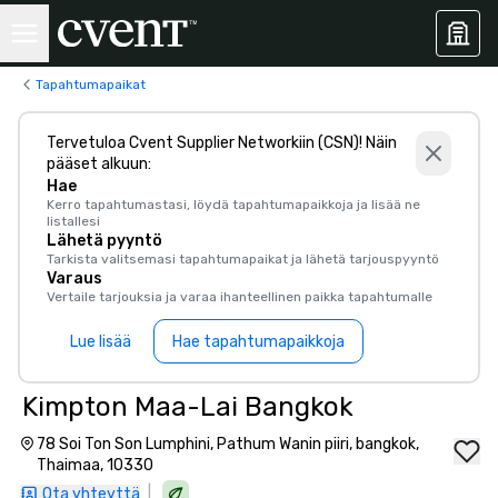
Tapahtumapaikat
Tervetuloa Cvent Supplier Networkiin (CSN)! Näin
pääset alkuun:
Hae
Kerro tapahtumastasi, löydä tapahtumapaikkoja ja lisää ne
listallesi
Lähetä pyyntö
Tarkista valitsemasi tapahtumapaikat ja lähetä tarjouspyyntö
Varaus
Vertaile tarjouksia ja varaa ihanteellinen paikka tapahtumalle
Lue lisää
Hae tapahtumapaikkoja
Kimpton Maa-Lai Bangkok
78 Soi Ton Son Lumphini, Pathum Wanin piiri, bangkok,
Thaimaa, 10330
|
Ota yhteyttä