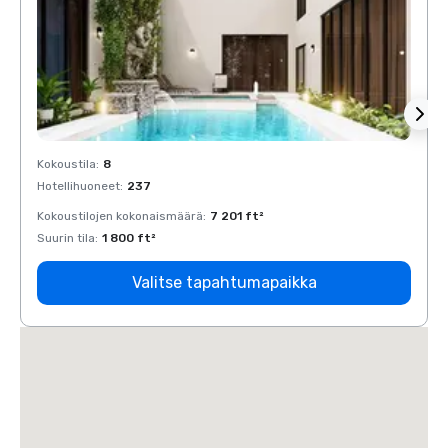
Kokoustila
:
8
Kokous
Hotellihuoneet
:
237
Hotell
Kokoustilojen kokonaismäärä
:
7 201 ft²
Kokous
Suurin tila
:
1 800 ft²
Suurin 
Valitse tapahtumapaikka