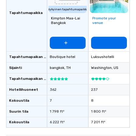
Nykyinen tapahtumapaikka
Tapahtumapaikka
Kimpton Maa-Lai
Promote your
Bangkok
venue
Tapahtumapaikan tyyppi
Boutique hotel
Luksushotelli
Sijainti
bangkok
, TH
Washington
, US
Tapahtumapaikan luokitus
Hotellihuoneet
362
237
Kokoustila
7
8
Suurin tila
1 798 ft²
1 800 ft²
Kokoustila
6 222 ft²
7 201 ft²