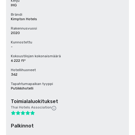
Ketju
IHG
Brändi
Kimpton Hotels
Rakennusvuosi
2020
Kunnostettu
-
Kokoustilojen kokonaismäärä
6 222 ft²
Hotellihuoneet
362
Tapahtumapaikan tyyppi
Putiikkihotelli
Toimialaluokitukset
Thai Hotels Association
Palkinnot