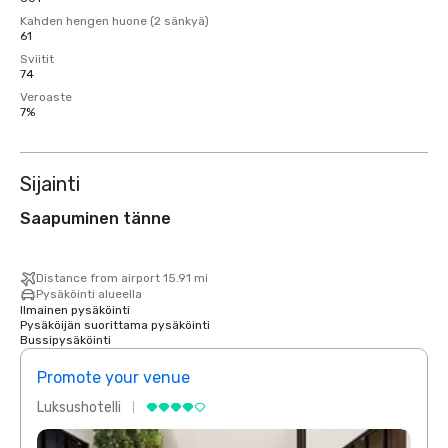
Kahden hengen huone (2 sänkyä)
61
Sviitit
74
Veroaste
7%
Sijainti
Saapuminen tänne
Distance from airport 15.91 mi
Pysäköinti alueella
Ilmainen pysäköinti
Pysäköijän suorittama pysäköinti
Bussipysäköinti
Promote your venue
Prom
Luksushotelli
Luksu