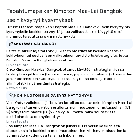
Tapahtumapaikan Kimpton Maa-Lai Bangkok
usein kysytyt kysymykset
Tutustu tapahtumapaikan Kimpton Maa-Lai Bangkok usein kysyttyihin
kysymyksiin koskien terveyttä ja turvallisuutta, kestävyyttä sekä
monimuotoisuutta ja syrjimättömyyttä
KESTÄVÄT KÄYTÄNNÖT
Esittele lausuntoja tai linkki julkiseen viestintään koskien kestävän
kehityksen tai sosiaalisen vaikutuksen tavoitteita/strategioita, jotka
Kimpton Maa-Lai Bangkok on asettanut.
Ei vastausta.
Onko Kimpton Maa-Lai Bangkok ottanut käyttöön strategian, jossa
keskitytään jätteiden (kuten muovien, paperien ja pahvien) eliminointiin
ja vähentämiseen? Jos kyllä, selosta käytössä oleva jätteiden
eliminointi- ja vähentämisstrategia.
Recycle Bin
MONIMUOTOISUUS JA SYRJIMÄTTÖMYYS
Vain Yhdysvalloissa sijaitsevien hotellien osalta: onko Kimpton Maa-Lai
Bangkok ja/tai emoyhtiö sertifioitu monimuotoisen omistuspohjan (51
%) yritystoiminnaksi (BE)? Jos kyllä, ilmoita, mikä seuraavista
sertifioinneista on myönnetty:
Ei vastausta.
Jos Kimpton Maa-Lai Bangkok on julkaissut raportin koskien sen
sitoumuksia ja hankkeita monimuotoisuuden, yhdenvertaisuuden ja
syrjimättömyyden osalta, anna linkki siihen.