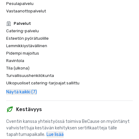
Pesulapalvelu
Vastaanottopalvelut
Palvelut
Catering-palvelu
Esteetön pyörätuolille
Lemmikkiystävällinen
Pidempi majoitus
Ravintola
Tila (ulkona)
Turvallisuushenkilökunta
Ulkopuoliset catering-tarjoajat sallittu
Näytä kaikki (7)
Kestävyys
Cventin kanssa yhteistyössä toimiva BeCause on myöntänyt 
vahvistettuja kestävän kehityksen sertifikaatteja tälle 
tapahtumapaikalle.
Lue lisää