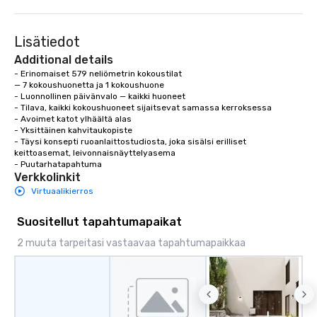
Lisätiedot
Additional details
- Erinomaiset 579 neliömetrin kokoustilat

— 7 kokoushuonetta ja 1 kokoushuone

- Luonnollinen päivänvalo — kaikki huoneet

- Tilava, kaikki kokoushuoneet sijaitsevat samassa kerroksessa

- Avoimet katot ylhäältä alas

- Yksittäinen kahvitaukopiste

- Täysi konsepti ruoanlaittostudiosta, joka sisälsi erilliset 
keittoasemat, leivonnaisnäyttelyasema

- Puutarhatapahtuma
Verkkolinkit
Virtuaalikierros
Suositellut tapahtumapaikat
2 muuta tarpeitasi vastaavaa tapahtumapaikkaa