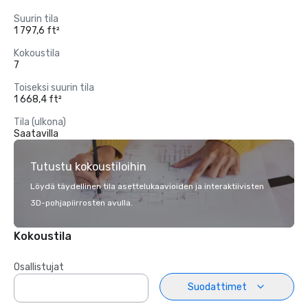
Suurin tila
1 797,6 ft²
Kokoustila
7
Toiseksi suurin tila
1 668,4 ft²
Tila (ulkona)
Saatavilla
Tutustu kokoustiloihin
Löydä täydellinen tila asettelukaavioiden ja interaktiivisten
3D-pohjapiirrosten avulla.
Kokoustila
Osallistujat
Suodattimet