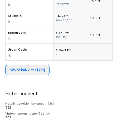
10,8 ft.
17,1 x 20,9 ft²
Studio 6
516,7 ft²
10,8 ft.
24,9 x 20,9 ft²
Boardroom
409,0 ft²
10,0 ft.
23,2 x 17,6 ft²
Urban Oasis
3 767,4 ft²
-
-
Näytä kaikki tilat (11)
Hotellihuoneet
Hotellihuoneiden kokonaismäärä
362
Yhden hengen huone (1 sänky)
301