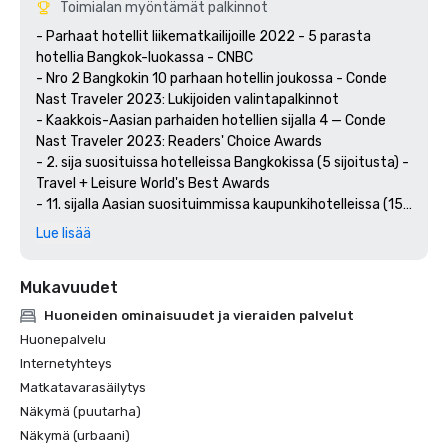
Toimialan myöntämät palkinnot
- Parhaat hotellit liikematkailijoille 2022 - 5 parasta 
hotellia Bangkok-luokassa - CNBC

- Nro 2 Bangkokin 10 parhaan hotellin joukossa - Conde 
Nast Traveler 2023: Lukijoiden valintapalkinnot

- Kaakkois-Aasian parhaiden hotellien sijalla 4 — Conde 
Nast Traveler 2023: Readers' Choice Awards

- 2. sija suosituissa hotelleissa Bangkokissa (5 sijoitusta) - 
Travel + Leisure World's Best Awards

- 11. sijalla Aasian suosituimmissa kaupunkihotelleissa (15 
sijoitusta) - Travel + Leisure World's Best Awards

Lue lisää
- Thaimaan paras kaupunkihotelli vuonna 2023 - Travel + 
Leisure Luxury Awards Aasian ja Tyynenmeren alue

Mukavuudet
- Paras luksushotelli (kansainvälinen) - Travel+Leisure 
Intian paras palkinto

Huoneiden ominaisuudet ja vieraiden palvelut
- Vuoden 2022 Traveler's Choice -palkinto — Tripadvisor 

Huonepalvelu
- Sertifioitu kultataso — Green Hotel Award

Internetyhteys
- Johtajuus energia- ja ympäristösuunnittelussa - 
Matkatavarasäilytys
hopeapalkinto (LEED)
Näkymä (puutarha)
Näkymä (urbaani)