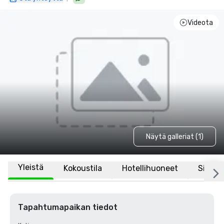
Videota
Näytä galleriat (1)
Yleistä
Kokoustila
Hotellihuoneet
Sijaint
Tapahtumapaikan tiedot