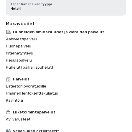
Tapahtumapaikan tyyppi
Hotelli
Mukavuudet
Huoneiden ominaisuudet ja vieraiden palvelut
Ääniviestipalvelu
Huonepalvelu
Internetyhteys
Pesulapalvelu
Puhelut (paikallispuhelut)
Palvelut
Esteetön pyörätuolille
Ilmainen lentokenttäkuljetus
Ravintola
Liiketoimintapalvelut
AV-varusteet
Vapaa-ajan aktiviteetit