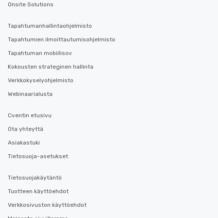
Onsite Solutions
Tapahtumanhallintaohjelmisto
Tapahtumien ilmoittautumisohjelmisto
Tapahtuman mobiilisov
Kokousten strateginen hallinta
Verkkokyselyohjelmisto
Webinaarialusta
Cventin etusivu
Ota yhteyttä
Asiakastuki
Tietosuoja-asetukset
Tietosuojakäytäntö
Tuotteen käyttöehdot
Verkkosivuston käyttöehdot