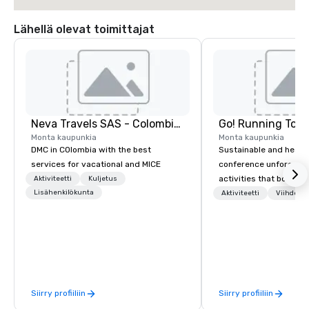
Lähellä olevat toimittajat
Neva Travels SAS - Colombia Pass
Go! Running Tour
Monta kaupunkia
Monta kaupunkia
DMC in COlombia with the best
Sustainable and healt
services for vacational and MICE
conference unforgetta
activities that boost 
Aktiviteetti
Kuljetus
Lisähenkilökunta
lower carbon footprint
Aktiviteetti
Viihde al
world on the run with e
running guides.
Siirry profiiliin
Siirry profiiliin