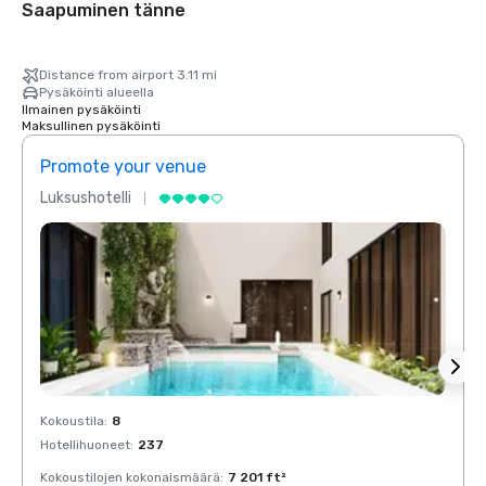
Saapuminen tänne
Distance from airport 3.11 mi
Pysäköinti alueella
Ilmainen pysäköinti
Maksullinen pysäköinti
Promote your venue
Prom
Luksushotelli
Luksu
Kokoustila
:
8
Kokous
Hotellihuoneet
:
237
Hotell
Kokoustilojen kokonaismäärä
:
7 201 ft²
Kokous