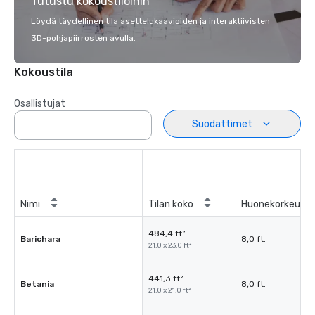
Tutustu kokoustiloihin
Löydä täydellinen tila asettelukaavioiden ja interaktiivisten
3D-pohjapiirrosten avulla.
Kokoustila
Osallistujat
Suodattimet
Nimi
Tilan koko
Huonekorkeus
484,4 ft²
Barichara
8,0 ft.
21,0 x 23,0 ft²
441,3 ft²
Betania
8,0 ft.
21,0 x 21,0 ft²