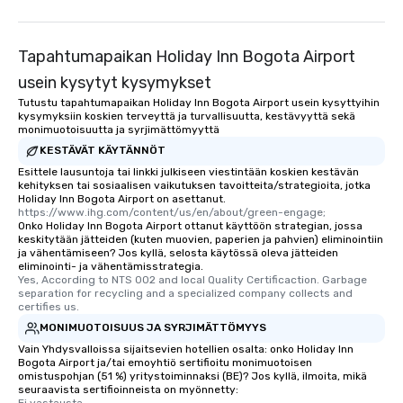
Tapahtumapaikan Holiday Inn Bogota Airport
usein kysytyt kysymykset
Tutustu tapahtumapaikan Holiday Inn Bogota Airport usein kysyttyihin
kysymyksiin koskien terveyttä ja turvallisuutta, kestävyyttä sekä
monimuotoisuutta ja syrjimättömyyttä
KESTÄVÄT KÄYTÄNNÖT
Esittele lausuntoja tai linkki julkiseen viestintään koskien kestävän
kehityksen tai sosiaalisen vaikutuksen tavoitteita/strategioita, jotka
Holiday Inn Bogota Airport on asettanut.
https://www.ihg.com/content/us/en/about/green-engage;
Onko Holiday Inn Bogota Airport ottanut käyttöön strategian, jossa
keskitytään jätteiden (kuten muovien, paperien ja pahvien) eliminointiin
ja vähentämiseen? Jos kyllä, selosta käytössä oleva jätteiden
eliminointi- ja vähentämisstrategia.
Yes, According to NTS 002 and local Quality Certificaction. Garbage 
separation for recycling and a specialized company collects and 
certifies us.
MONIMUOTOISUUS JA SYRJIMÄTTÖMYYS
Vain Yhdysvalloissa sijaitsevien hotellien osalta: onko Holiday Inn
Bogota Airport ja/tai emoyhtiö sertifioitu monimuotoisen
omistuspohjan (51 %) yritystoiminnaksi (BE)? Jos kyllä, ilmoita, mikä
seuraavista sertifioinneista on myönnetty:
Ei vastausta.