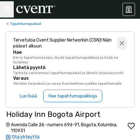
Tapahtumapaikat
Tervetuloa Cvent Supplier Networkiin (CSN)! Näin
pääset alkuun:
Hae
Kerro tapahtumastasi, löydä tapahtumapaikkoja ja lisää ne
listallesi
Lähetä pyyntö
Tarkista valitsemasi tapahtumapaikat ja lähetä tarjouspyyntö
Varaus
Vertaile tarjouksia ja varaa ihanteellinen paikka tapahtumalle
Lue lisää
Hae tapahtumapaikkoja
Holiday Inn Bogota Airport
Avenida Calle 26 -numero 69d-91, Bogota, Kolumbia,
110931
Ota yhteyttä