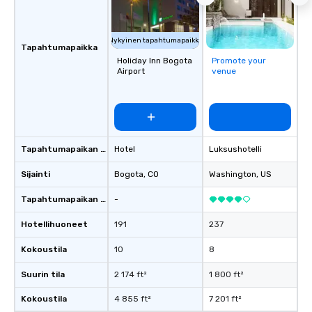
Nykyinen tapahtumapaikka
Tapahtumapaikka
Holiday Inn Bogota
Promote your
Airport
venue
Tapahtumapaikan tyyppi
Hotel
Luksushotelli
Sijainti
Bogota
, CO
Washington
, US
Tapahtumapaikan luokitus
-
Hotellihuoneet
191
237
Kokoustila
10
8
Suurin tila
2 174 ft²
1 800 ft²
Kokoustila
4 855 ft²
7 201 ft²