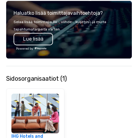
Haluatko lisää toimittajavaihtoehtoja?
Selaa lisää toimittajia AV-, viihde-, kuljetus- ja muita
tapahtumatarpeita varten.
Lue lisää
Powered by
Sidosorganisaatiot (1)
IHG Hotels and