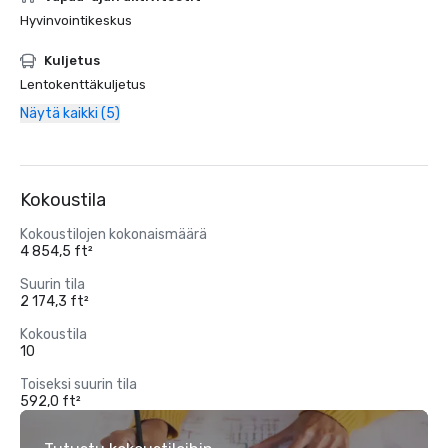
Hyvinvointikeskus
Kuljetus
Lentokenttäkuljetus
Näytä kaikki (5)
Kokoustila
Kokoustilojen kokonaismäärä
4 854,5 ft²
Suurin tila
2 174,3 ft²
Kokoustila
10
Toiseksi suurin tila
592,0 ft²