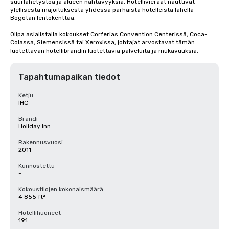
suurlähetystöä ja alueen nähtävyyksiä. Hotellivieraat nauttivat 
ylellisestä majoituksesta yhdessä parhaista hotelleista lähellä 
Bogotan lentokenttää.

Olipa asialistalla kokoukset Corferias Convention Centerissä, Coca-
Colassa, Siemensissä tai Xeroxissa, johtajat arvostavat tämän 
luotettavan hotellibrändin luotettavia palveluita ja mukavuuksia.
Tapahtumapaikan tiedot
Ketju
IHG
Brändi
Holiday Inn
Rakennusvuosi
2011
Kunnostettu
-
Kokoustilojen kokonaismäärä
4 855 ft²
Hotellihuoneet
191