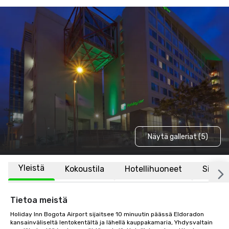
Näytä galleriat (5)
Yleistä
Kokoustila
Hotellihuoneet
Sijaint
Tietoa meistä
Holiday Inn Bogota Airport sijaitsee 10 minuutin päässä Eldoradon 
kansainväliseltä lentokentältä ja lähellä kauppakamaria, Yhdysvaltain 