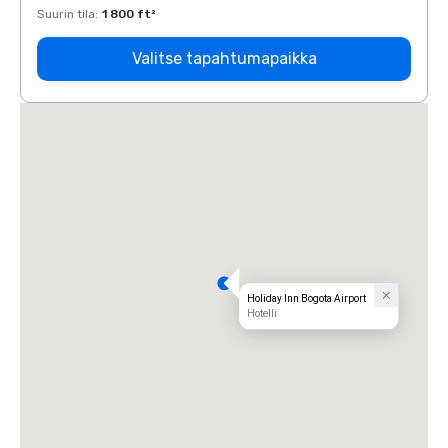
Suurin tila
:
1 800 ft²
Suurin 
Valitse tapahtumapaikka
Holiday Inn Bogota Airport
Hotelli