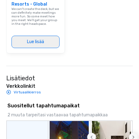
Resorts - Global
We can't create the deck, but we
can definitely make meetings
more fun. So come meet how
you meet. We'll get your group
in the right headspace.
Lue lisää
Lisätiedot
Verkkolinkit
Virtuaalikierros
Suositellut tapahtumapaikat
2 muuta tarpeitasi vastaavaa tapahtumapaikkaa