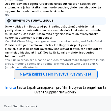
Jos Holiday Inn Bogota Airport on julkaissut raportin koskien sen
sitoumuksia ja hankkeita monimuotoisuuden, yhdenvertaisuuden ja
syrjimättömyyden osalta, anna linkki siihen.
NA
TERVEYS JA TURVALLISUUS
Onko Holiday Inn Bogota Airport laatinut käytännöt julkisten tai
yksityisten organisaatioiden terveyspalveluja koskevien ehdotusten
mukaisesti? Jos kyllä, listaa mitä organisaatioita on hyödynnetty
näiden käytäntöjen laatimisessa:
Yes, IHG Clean Stay, local government requirements, and Sello Cotelco
Puhdistaako ja desinfioiko Holiday Inn Bogota Airport yleiset
oleskelutilat ja julkisesti käytettävissä olevat tilat (kuten kokoustilat,
ravintolat, hissiaulat jne.)? Jos kyllä, kuvaile mahdolliset uudet
toimenpiteet?
Yes, Public areas are cleaned and desinfected more frequently. Public 
areas, meeting rooms and rooms  are nebulized with Lark Sanit AF 
(amphoteric disinfectant)
Näytä kaikki usein kysytyt kysymykset
Ilmoita
tästä tapahtumapaikan profiiliin liittyvästä ongelmasta
Cvent Supplier Networkiin.
Cvent Supplier Network