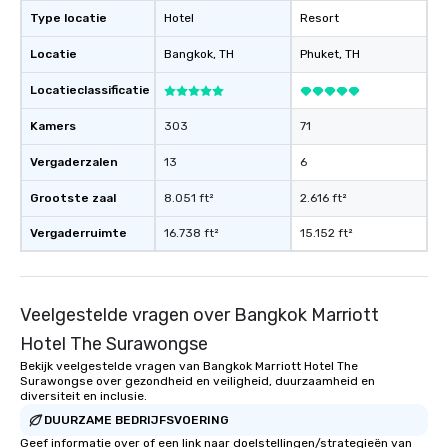
Type locatie
Hotel
Resort
Locatie
Bangkok
, TH
Phuket
, TH
Locatieclassificatie
Kamers
303
71
Vergaderzalen
13
6
Grootste zaal
8.051 ft²
2.616 ft²
Vergaderruimte
16.738 ft²
15.152 ft²
Veelgestelde vragen over Bangkok Marriott
Hotel The Surawongse
Bekijk veelgestelde vragen van Bangkok Marriott Hotel The
Surawongse over gezondheid en veiligheid, duurzaamheid en
diversiteit en inclusie.
DUURZAME BEDRIJFSVOERING
Geef informatie over of een link naar doelstellingen/strategieën van