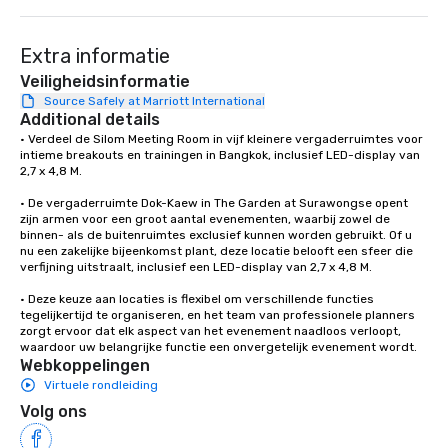
Extra informatie
Veiligheidsinformatie
Source Safely at Marriott International
Additional details
• Verdeel de Silom Meeting Room in vijf kleinere vergaderruimtes voor 
intieme breakouts en trainingen in Bangkok, inclusief LED-display van 
2,7 x 4,8 M. 

• De vergaderruimte Dok-Kaew in The Garden at Surawongse opent 
zijn armen voor een groot aantal evenementen, waarbij zowel de 
binnen- als de buitenruimtes exclusief kunnen worden gebruikt. Of u 
nu een zakelijke bijeenkomst plant, deze locatie belooft een sfeer die 
verfijning uitstraalt, inclusief een LED-display van 2,7 x 4,8 M.

• Deze keuze aan locaties is flexibel om verschillende functies 
tegelijkertijd te organiseren, en het team van professionele planners 
zorgt ervoor dat elk aspect van het evenement naadloos verloopt, 
waardoor uw belangrijke functie een onvergetelijk evenement wordt.
Webkoppelingen
Virtuele rondleiding
Volg ons