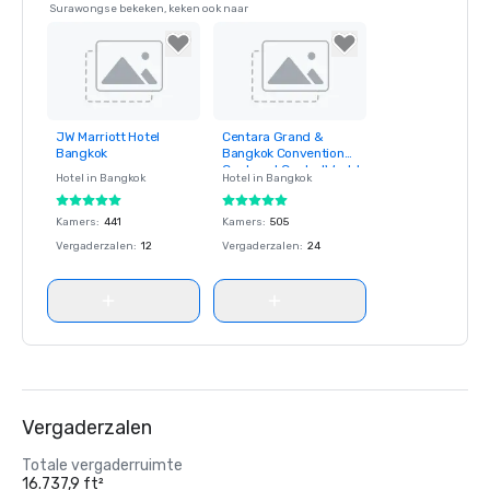
Surawongse bekeken, keken ook naar
JW Marriott Hotel
Centara Grand &
Removed from
Removed from
Bangkok
Bangkok Convention
favorites
favorites
Centre at CentralWorld
Hotel in
Bangkok
Hotel in
Bangkok
Kamers
:
441
Kamers
:
505
Vergaderzalen
:
12
Vergaderzalen
:
24
Vergaderzalen
Totale vergaderruimte
16.737,9 ft²