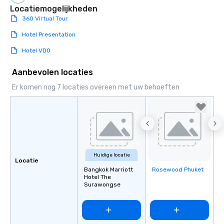
Locatiemogelijkheden
360 Virtual Tour
Hotel Presentation
Hotel VDO
Aanbevolen locaties
Er komen nog 7 locaties overeen met uw behoeften
Huidige locatie
Locatie
Bangkok Marriott
Rosewood Phuket
Removed from
Hotel The
favorites
Surawongse