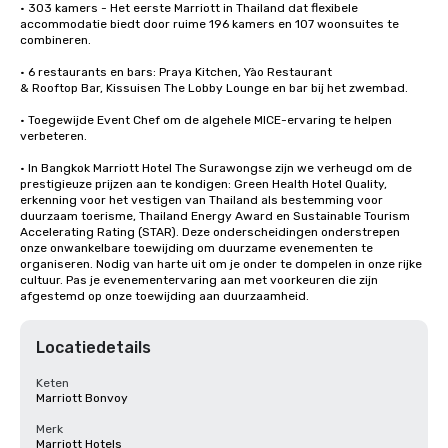
• 303 kamers - Het eerste Marriott in Thailand dat flexibele 
accommodatie biedt door ruime 196 kamers en 107 woonsuites te 
combineren.

• 6 restaurants en bars: Praya Kitchen, Yào Restaurant 

& Rooftop Bar, Kissuisen The Lobby Lounge en bar bij het zwembad.

• Toegewijde Event Chef om de algehele MICE-ervaring te helpen 
verbeteren.

• In Bangkok Marriott Hotel The Surawongse zijn we verheugd om de 
prestigieuze prijzen aan te kondigen: Green Health Hotel Quality, 
erkenning voor het vestigen van Thailand als bestemming voor 
duurzaam toerisme, Thailand Energy Award en Sustainable Tourism 
Accelerating Rating (STAR). Deze onderscheidingen onderstrepen 
onze onwankelbare toewijding om duurzame evenementen te 
organiseren. Nodig van harte uit om je onder te dompelen in onze rijke 
cultuur. Pas je evenementervaring aan met voorkeuren die zijn 
afgestemd op onze toewijding aan duurzaamheid.
Locatiedetails
Keten
Marriott Bonvoy
Merk
Marriott Hotels