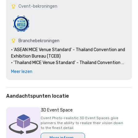
Cvent-bekroningen
Branchebekroningen
• 'ASEAN MICE Venue Standard' - Thailand Convention and 
Exhibition Bureau (TCEB)

• 'Thailand MICE Venue Standard' - Thailand Convention 
and Exhibition Bureau (TCEB)

Meer lezen
• 'Amazing Thailand Safety and Healthy Administration 
(SHA) '- Ministerie van Toerisme en Sport van Thailand

• 'SafeTravels' - Raad voor Wereldreizen en Toerisme

• 'Beste trouwlocatie Azië-Pacific' - International Hotel 
Aandachtspunten locatie
Award

• 'Beste trouwlocatie Thailand' - International Hotel 
3D Event Space
Award

Cvent Photo-realistic 3D Event Spaces give
• 'Zeer geprezen stadshotel voor Thailand' - International 
planners the ability to realize their vision down
Hotel Award

to the finest detail.
• 'Green Hotel, Gold Level' - Ministerie van 