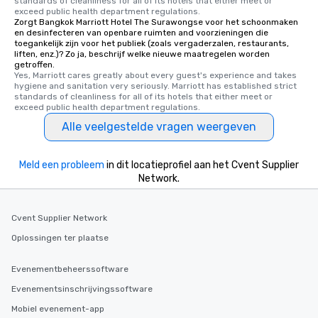
standards of cleanliness for all of its hotels that either meet or 
exceed public health department regulations. 
Zorgt Bangkok Marriott Hotel The Surawongse voor het schoonmaken
en desinfecteren van openbare ruimten and voorzieningen die
toegankelijk zijn voor het publiek (zoals vergaderzalen, restaurants,
liften, enz.)? Zo ja, beschrijf welke nieuwe maatregelen worden
getroffen.
Yes, Marriott cares greatly about every guest's experience and takes 
hygiene and sanitation very seriously. Marriott has established strict 
standards of cleanliness for all of its hotels that either meet or 
exceed public health department regulations. 
Alle veelgestelde vragen weergeven
Meld een probleem
in dit locatieprofiel aan het Cvent Supplier
Network.
Cvent Supplier Network
Oplossingen ter plaatse
Evenementbeheerssoftware
Evenementsinschrijvingssoftware
Mobiel evenement-app