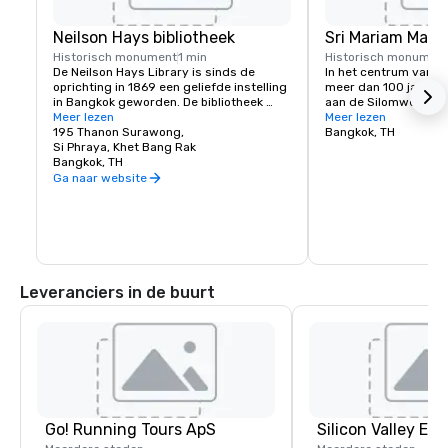
Neilson Hays bibliotheek
Sri Mariam Man
Historisch monument
1 min
Historisch monumen
De Neilson Hays Library is sinds de 
In het centrum van B
oprichting in 1869 een geliefde instelling 
meer dan 100 jaar ou
in Bangkok geworden. De bibliotheek 
aan de Silomweg, een
bevat nu ongeveer 20.000 boeken en 
Meer lezen
zakenwijken van Thail
Meer lezen
tijdschriften in vele genres.

195 Thanon Surawong,
ook bekend als Wat K
Bangkok, TH
Si Phraya, Khet Bang Rak
tempel volgens het 
Het elegante neoklassieke gebouw is niet 
Bangkok, TH
de tempel. 

alleen het middelpunt van onze 
Ga naar website
bibliotheek, maar ook een begeerde 
De naam van de tempe
locatie voor privé-evenementen, 
geloof van de stichter
waaronder bruiloften, 
voornamelijk gewijd i
productlanceringen, tv-commercials en 
Mariamman.

filmopnames, concerten en 
bedrijfsfeesten.
De hindoegodin Mari
Mari is de koningin va
Leveranciers in de buurt
godin van barmhartig
als ze de vorm van Mo
toegewijden aanbidde
om goede wensen.
Go! Running Tours ApS