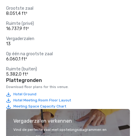
Grootste zaal
8.051,4 ft²
Ruimte (privé)
16.737,9 ft²
Vergaderzalen
13
Op één na grootste zaal
6.060,1 ft²
Ruimte (buiten)
5.382,0 ft²
Plattegronden
Download floor plans for this venue.
Hotel Ground
Hotel Meeting Room Floor Layout
Meeting Space Capacity Chart
Vergaderzalen verkennen
Vind de perfecte zaal met opstellingsdiagrammen en