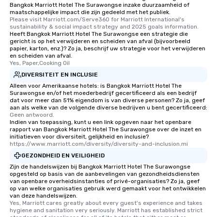
Bangkok Marriott Hotel The Surawongse inzake duurzaamheid of
maatschappelijke impact die zijn gedeeld met het publiek.
Please visit Marriott.com/Serve360 for Marriott International's 
sustainability & social impact strategy and 2025 goals information.
Heeft Bangkok Marriott Hotel The Surawongse een strategie die
gericht is op het verwijderen en scheiden van afval (bijvoorbeeld
papier, karton, enz.)? Zo ja, beschrijf uw strategie voor het verwijderen
en scheiden van afval.
Yes, Paper,Cooking Oil
DIVERSITEIT EN INCLUSIE
Alleen voor Amerikaanse hotels: is Bangkok Marriott Hotel The
Surawongse en/of het moederbedrijf gecertificeerd als een bedrijf
dat voor meer dan 51% eigendom is van diverse personen? Zo ja, geef
aan als welke van de volgende diverse bedrijven u bent gecertificeerd:
Geen antwoord.
Indien van toepassing, kunt u een link opgeven naar het openbare
rapport van Bangkok Marriott Hotel The Surawongse over de inzet en
initiatieven voor diversiteit, gelijkheid en inclusie?
https://www.marriott.com/diversity/diversity-and-inclusion.mi
GEZONDHEID EN VEILIGHEID
Zijn de handelswijzen bij Bangkok Marriott Hotel The Surawongse
opgesteld op basis van de aanbevelingen van gezondheidsdiensten
van openbare overheidsinstanties of privé-organisaties? Zo ja, geef
op van welke organisaties gebruik werd gemaakt voor het ontwikkelen
van deze handelswijzen.
Yes, Marriott cares greatly about every guest's experience and takes 
hygiene and sanitation very seriously. Marriott has established strict 