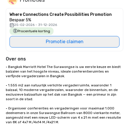
Where Connections Create Possibilities Promotion
Bespaar 5%
25-02-2026 - 31-12-2026
Procentuele korting
Promotie claimen
Over ons
• Bangkok Marriott Hotel The Surawongse is uw eerste keuze en biedt 
balzalen van het hoogste niveau, ideale conferentieruimtes en 
verfijnde vergaderzalen in Bangkok. 

• 1.555 m2 aan natuurlijk verlichte vergaderruimte, waaronder 1 
balzaal, 10 moderne vergaderzalen, waaronder de binnentuin, en de 
exclusieve balzaaltuin op het dak van Bangkok — een primeur in zijn 
soort in de stad.

• Organiseer conferenties en vergaderingen voor maximaal 1.000 
deelnemers in onze Surawongse Ballroom van 8000 vierkante meter, 
aangevuld met een nieuw LED-scherm van 4 x 21 m met een resolutie 
van 8K of 4x7 M./4x14 M./4x21 M. 
