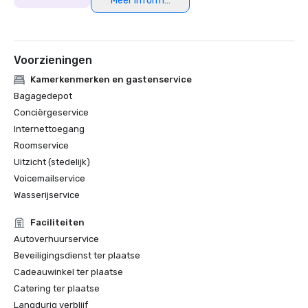
Meer informatie
Milieukwaliteitsbevordering, Ministerie van Natuurlijke 
Hulpbronnen en Milieu van Thailand

• 'Hotel Standard 5-sterrencategorie' - Thailand Hotel 
Standard

Voorzieningen
• 'Travellers' Choice Award Hotel 2020' - TripAdvisor
Kamerkenmerken en gastenservice
Bagagedepot
Conciërgeservice
Internettoegang
Roomservice
Uitzicht (stedelijk)
Voicemailservice
Wasserijservice
Faciliteiten
Autoverhuurservice
Beveiligingsdienst ter plaatse
Cadeauwinkel ter plaatse
Catering ter plaatse
Langdurig verblijf