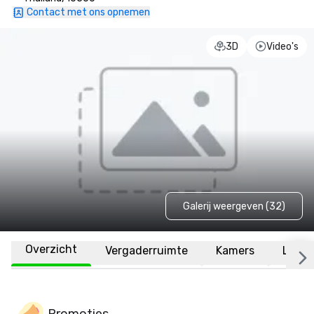
Contact met ons opnemen
3D
Video's
Galerij weergeven (32)
Overzicht
Vergaderruimte
Kamers
Locat
Promoties