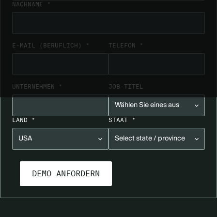
NACHNAME *
E-MAIL (BERUFLICH) *
TELEFON *
UNTERNEHMEN *
JOB-TITEL
LAND *
STAAT *