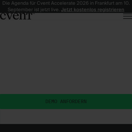
Die Agenda für Cvent Accelerate 2026 in Frankfurt am 10.
September ist jetzt live.
Jetzt kostenlos registrieren
HOLEN
HOLEN SIE MEHR
SIE
ERGEBNISSE
MEHR
AUS IHREN EVENTS
™
AUS
Für Events entwickelt und KI-gestützt – mit
datengestützten Insights, dem Ökosystem und der
IHREN
Expertise für messbare Eventergebnisse.
EVENTS™
DEMO ANFORDERN
PLATTFORM ENTDECKEN