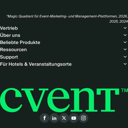
*Magic Quadrant für Event-Marketing- und Management-Plattformen, 2026,
2025, 2024
Footer
Vertrieb
(Europe
Über uns
-
Beliebte Produkte
DE)
Ressourcen
Support
Für Hotels & Veranstaltungsorte
Social
menu
(German)