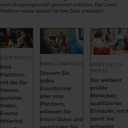
mehr Gruppengeschäft gewinnen möchten. Die Cvent-
Plattform wurde speziell für Ihre Ziele entwickelt.
EVENTPROFIS
MARKETINGPROFIS
HOSPITALITY-
Eine
PROFIS
Steuern Sie
Plattform,
Der weltweit
jedes
mit der Sie
größte
Eventformat
Venues
Marktplatz
über eine
gezielter
qualifizierter
Plattform,
finden,
Einkäufer, mit K
erfassen Sie
Events
damit Sie
Intent-Daten und
fehlerfrei
schneller
verknüpfen Sie