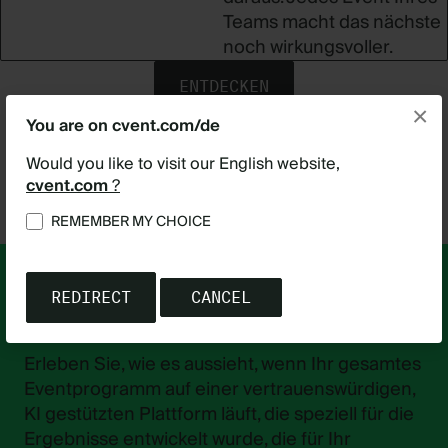
Teams macht das nächste
noch wirkungsvoller.
ENTDECKEN
SIE, WAS
×
CVENT
You are on cvent.com/de
BESONDERS
MACHT
Would you like to visit our English website,
cvent.com
?
REMEMBER MY CHOICE
IHR NÄCHSTES EVENT
VERDIENT MEHR
Erleben Sie, wie es aussieht, wenn Ihr gesamtes
Eventprogramm auf einer vertrauenswürdigen,
KI gestützten Plattform läuft, die speziell für die
Ergebnisse entwickelt wurde, die für Ihr