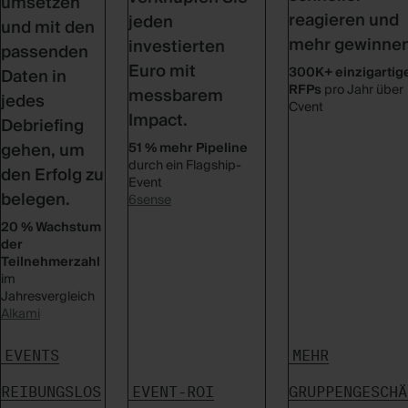
umsetzen
reagieren und
jeden
und mit den
mehr gewinnen
investierten
passenden
Euro mit
300K+ einzigartig
Daten in
RFPs
pro Jahr über
messbarem
jedes
Cvent
Impact.
Debriefing
gehen, um
51 % mehr Pipeline
durch ein Flagship-
den Erfolg zu
Event
belegen.
6sense
20 % Wachstum
der
Teilnehmerzahl
im
Jahresvergleich
Alkami
EVENTS
MEHR
REIBUNGSLOS
EVENT-ROI
GRUPPENGESCHÄ