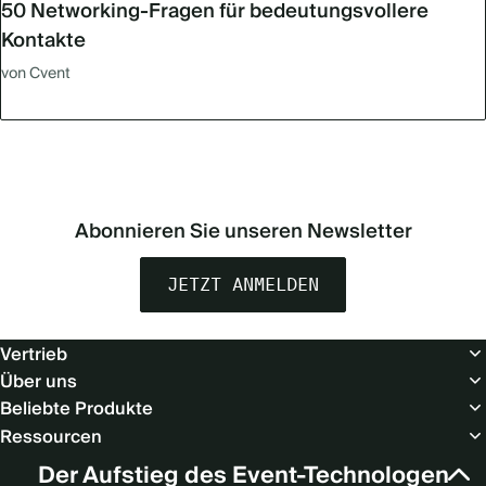
50 Networking-Fragen für bedeutungsvollere
Kontakte
von Cvent
Abonnieren Sie unseren Newsletter
JETZT ANMELDEN
Footer
Vertrieb
(Europe
Über uns
-
Beliebte Produkte
DE)
Ressourcen
Support
Der Aufstieg des Event-Technologen