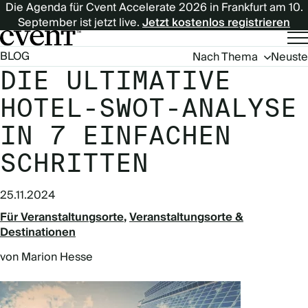
Die Agenda für Cvent Accelerate 2026 in Frankfurt am 10.
September ist jetzt live.
Jetzt kostenlos registrieren
Blog
BLOG
Nach Thema
Neuste
Navigation
DIE ULTIMATIVE
(German)
HOTEL-SWOT-ANALYSE
IN 7 EINFACHEN
SCHRITTEN
25.11.2024
Für Veranstaltungsorte
Veranstaltungsorte &
Destinationen
von Marion Hesse