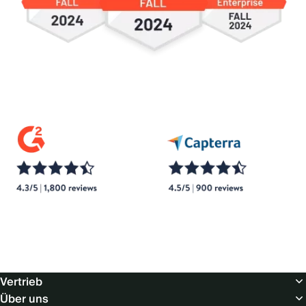
Footer
Vertrieb
(Europe
Über uns