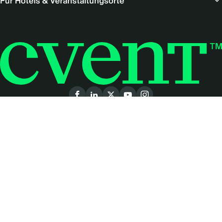
Für Hotels & Veranstaltungsorte
Social
menu
(German)
© 2026 Cvent Deutschland GmbH Alle Rechte vorbehalten.
IMPRESSUM
|
DATENSCHUTZERKLÄRUNG
|
NUTZUNGSBEDINGUNGEN DES PRODUKTS
|
NUTZUNGSBEDINGUNGEN DER WEBSITE
|
Datenschutz Optionen
Diese Website ist durch reCAPTCHA geschützt und es
gelten die
Datenschutzbestimmungen
und
Nutzungsbedingungen
von Google.