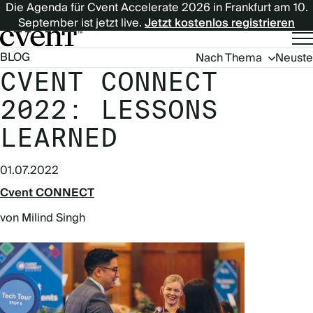
Die Agenda für Cvent Accelerate 2026 in Frankfurt am 10.
September ist jetzt live.
Jetzt kostenlos registrieren
Blog
BLOG
Nach Thema
Neuste
Navigation
CVENT CONNECT
(German)
2022: LESSONS
LEARNED
01.07.2022
Cvent CONNECT
von Milind Singh