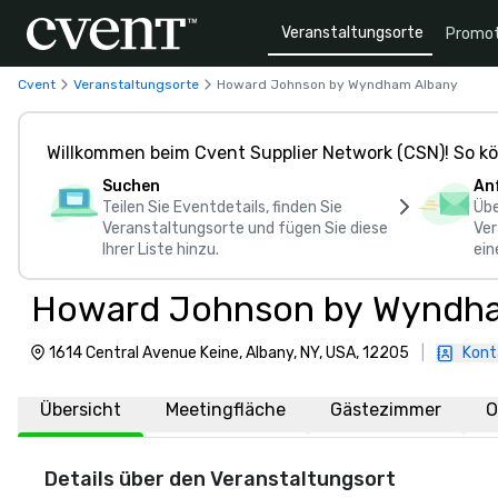
Veranstaltungsorte
Promot
Cvent
Veranstaltungsorte
Howard Johnson by Wyndham Albany
Willkommen beim Cvent Supplier Network (CSN)! So kö
Suchen
An
Teilen Sie Eventdetails, finden Sie
Übe
Veranstaltungsorte und fügen Sie diese
Ver
Ihrer Liste hinzu.
ein
Howard Johnson by Wyndha
1614 Central Avenue Keine, Albany, NY, USA, 12205
|
Kont
Übersicht
Meetingfläche
Gästezimmer
O
Details über den Veranstaltungsort