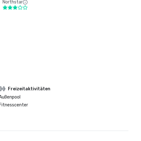
Northstar
Freizeitaktivitäten
Außenpool
Fitnesscenter