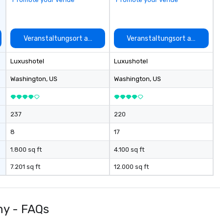
ac
tr
th
auswählen
Veranstaltungsort auswählen
Veranstaltungsort auswähle
Wa
al
ar
Luxushotel
Luxushotel
ro
Washington
, US
Washington
, US
ab
th
Mu
th
237
220
re
8
17
of
Jo
1.800 sq ft
4.100 sq ft
di
Se
7.201 sq ft
12.000 sq ft
co
se
bu
de
y - FAQs
vi