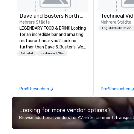
Dave and Busters North east
Technical Vid
Mehrere Städte
Mehrere Städte
LEGENDARY FOOD & DRINK Looking
Logistik/Dekoration
for an incredible bar and amazing
restaurant near you? Look no
further than Dave & Buster's. We
have amazing games and award-
Aktivität
Restaurant/Bar
winning food and drinks. Come
check us out!
Profil besuchen
Profil besuchen
Looking for more vendor options?
Browse additional vendors for AV, entertainment, transport