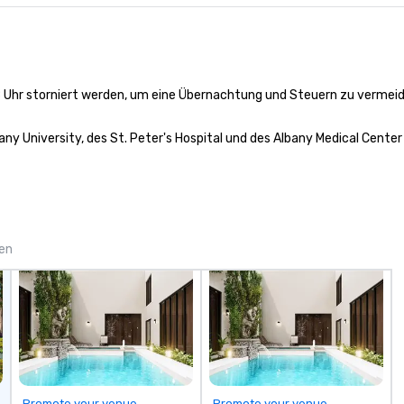
door—be it at your home, office,
ar
bar mitzvah, dinner party,
en
bachelor/ette party or anywhere
fo
you choose!
th
Pi
8 Uhr storniert werden, um eine Übernachtung und Steuern zu vermeid
Se
to
te
any University, des St. Peter's Hospital und des Albany Medical Center
ne
em
discover
is
pl
gen
gr
ha
dr
po
ex
em
ma
be
in
Promote your venue
Promote your venue