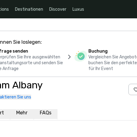
ions
Destinationen
Discover
Luxus
nnen Sie loslegen:
frage senden
Buchung
rprüfen Sie Ihre ausgewählten
Vergleichen Sie Angebot
anstaltungsorte und senden Sie
buchen Sie den perfekte
e Anfrage
für Ihr Event
m Albany
aktieren Sie uns
rt
Mehr
FAQs