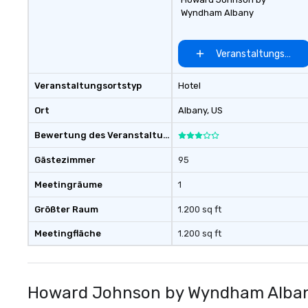
Wyndham Albany
Veranstaltungsort 
Veranstaltungsortstyp
Hotel
Ort
Albany
, US
Bewertung des Veranstaltungsortes
Gästezimmer
95
Meetingräume
1
Größter Raum
1.200 sq ft
Meetingfläche
1.200 sq ft
Howard Johnson by Wyndham Alban