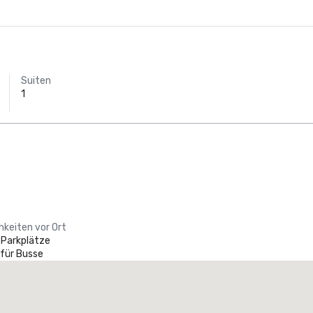
Suiten
1
hkeiten vor Ort
 Parkplätze
 für Busse
Promote your venue
uxushotel