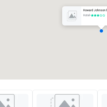
Howard Johnson 
Hotel
•
3 von 5
eetingräume
:
Gästezimmer
:
7
220
esamte Meetingfläche
:
Größter Raum
:
2.000 sq ft
4.100 sq ft
Veranstaltungsort auswählen