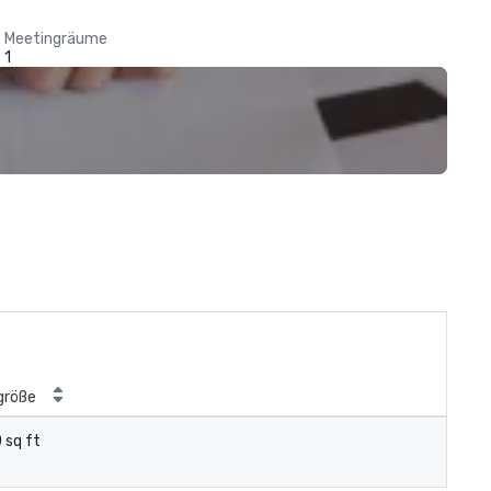
Meetingräume
1
röße
 sq ft