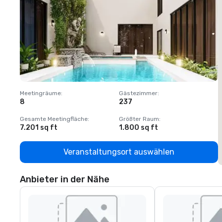
Meetingräume
:
Gästezimmer
:
M
8
237
1
Gesamte Meetingfläche
:
Größter Raum
:
G
7.201 sq ft
1.800 sq ft
1
Veranstaltungsort auswählen
Anbieter in der Nähe