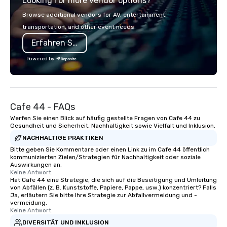
Looking for more vendor options?
opportunity to sit next to different
colleagues at each venue to mix,
Browse additional vendors for AV, entertainment,
mingle, and easily network. Each tour
transportation, and other event needs.
is led by a professional guide
Erfahren Sie mehr
specializing in escorting large groups
with utmost care, who personalizes
Powered by
each experience with fun and
engaging information along the way.
Lip Smacking Foodie Tours are both an
entertaining activity and unique
Cafe 44 - FAQs
dining experience melded into one,
that are sure to add new vitality to
Werfen Sie einen Blick auf häufig gestellte Fragen von Cafe 44 zu
Gesundheit und Sicherheit, Nachhaltigkeit sowie Vielfalt und Inklusion.
meeting events, from conferences to
NACHHALTIGE PRAKTIKEN
team building. All-Inclusive Group
Dining When meeting planners book a
Bitte geben Sie Kommentare oder einen Link zu im Cafe 44 öffentlich
kommunizierten Zielen/Strategien für Nachhaltigkeit oder soziale
corporate group event through Lip
Auswirkungen an.
Smacking Foodie Tours, the entire
Keine Antwort.
Hat Cafe 44 eine Strategie, die sich auf die Beseitigung und Umleitung
group is assured a top-notch dining
von Abfällen (z. B. Kunststoffe, Papiere, Pappe, usw.) konzentriert? Falls
experience with three to four
Ja, erläutern Sie bitte Ihre Strategie zur Abfallvermeidung und -
signature dishes at each restaurant.
vermeidung.
Keine Antwort.
Our affordable tours are priced per
DIVERSITÄT UND INKLUSION
person with tax and gratuities