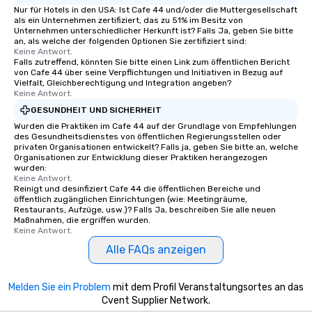
Nur für Hotels in den USA: Ist Cafe 44 und/oder die Muttergesellschaft
included. The only thing not included
als ein Unternehmen zertifiziert, das zu 51% im Besitz von
are drinks. However, a beverage
Unternehmen unterschiedlicher Herkunft ist? Falls Ja, geben Sie bitte
package upgrade is available, which
an, als welche der folgenden Optionen Sie zertifiziert sind:
Keine Antwort.
provides guests a signature cocktail
Falls zutreffend, könnten Sie bitte einen Link zum öffentlichen Bericht
at various stops. Build Your Network
von Cafe 44 über seine Verpflichtungen und Initiativen in Bezug auf
Vielfalt, Gleichberechtigung und Integration angeben?
Our exclusive experiences provide the
Keine Antwort.
ultimate networking opportunities. At
GESUNDHEIT UND SICHERHEIT
a typical sit-down dinner, you’re lucky
Wurden die Praktiken im Cafe 44 auf der Grundlage von Empfehlungen
to engage the person to the left and
des Gesundheitsdienstes von öffentlichen Regierungsstellen oder
right of you. Because our tours take
privaten Organisationen entwickelt? Falls ja, geben Sie bitte an, welche
place at multiple restaurants, with
Organisationen zur Entwicklung dieser Praktiken herangezogen
wurden:
walking in between, there are
Keine Antwort.
countless opportunities to interact
Reinigt und desinfiziert Cafe 44 die öffentlichen Bereiche und
öffentlich zugänglichen Einrichtungen (wie: Meetingräume,
with different people when you sit
Restaurants, Aufzüge, usw.)? Falls Ja, beschreiben Sie alle neuen
down at each venue and as you
Maßnahmen, die ergriffen wurden.
traverse along the way. Our
Keine Antwort.
experiences not only provide more
Alle FAQs anzeigen
ways to network, but a more convivial
way to do so. Large Groups Welcome
Melden Sie ein Problem
mit dem Profil Veranstaltungsortes an das
Lip Smacking Foodie Tours is ideal for
Cvent Supplier Network.
groups, small or large. Our