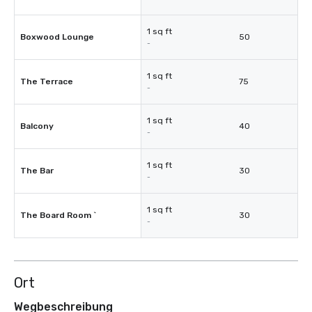
1 sq ft
Boxwood Lounge
50
-
1 sq ft
The Terrace
75
-
1 sq ft
Balcony
40
-
1 sq ft
The Bar
30
-
1 sq ft
The Board Room `
30
-
Ort
Wegbeschreibung