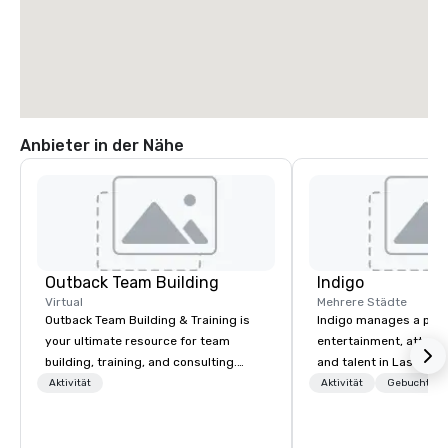
Anbieter in der Nähe
Outback Team Building
Indigo
Virtual
Mehrere Städte
Outback Team Building & Training is
Indigo manages a portfo
your ultimate resource for team
entertainment, attract
building, training, and consulting.
and talent in Las Vega
Recommended by over 30,000+
and Atlantic City. We sp
Aktivität
Aktivität
Gebuchte U
corporate groups across North
business to business r
America, our 80+ solutions are
sales. Our friendly tea
available anywhere, anytime, for any
you and your clients d