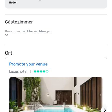
Hotel
Gästezimmer
Gesamtzahl an Übernachtungen
13
Ort
Promote your venue
Prom
Luxushotel
Luxus