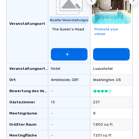
Aktueller Veranstaltungsort
Veranstaltungsort
The Queen’s Head
Promote your
venue
Veranstaltungsortstyp
Hotel
Luxushotel
Ort
Ambleside
, GB1
Washington
, US
Bewertung des Veranstaltungsortes
-
Gästezimmer
13
237
Meetingräume
-
8
Größter Raum
-
1.800 sq ft
Meetingfläche
-
7.201 sq ft