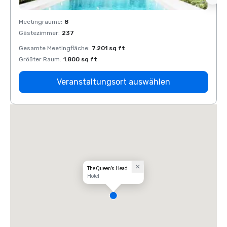
Meetingräume
:
8
Meeti
Gästezimmer
:
237
Gäste
Gesamte Meetingfläche
:
7.201 sq ft
Gesam
Größter Raum
:
1.800 sq ft
Größt
Veranstaltungsort auswählen
The Queen’s Head
Hotel