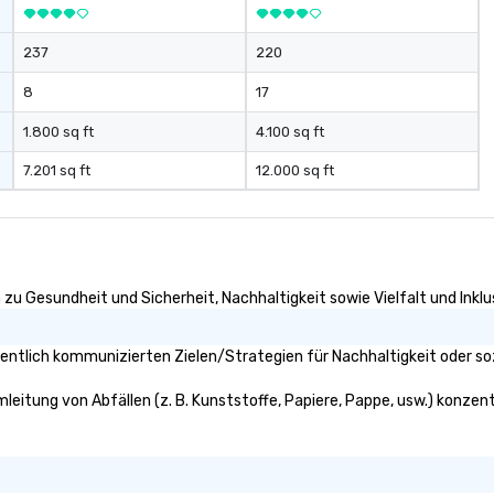
boost communication beyond the
event itself.
237
220
8
17
1.800 sq ft
4.100 sq ft
7.201 sq ft
12.000 sq ft
n zu Gesundheit und Sicherheit, Nachhaltigkeit sowie Vielfalt und Inklu
fentlich kommunizierten Zielen/Strategien für Nachhaltigkeit oder so
mleitung von Abfällen (z. B. Kunststoffe, Papiere, Pappe, usw.) konzentr