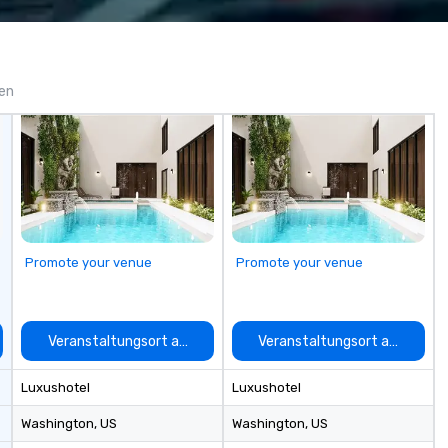
g escape challenge
events beyond typical “pub trivia.”
e brings the ship
(Check out the promo videos for
ettable ways.
quick snippets!) • Customized
content creates a memorable
event experience for all
gen
attendees. • You do not have to
be a “trivia person” to have lots of
fun! We take a unique and
creative approach to a range of
topics and fun facts, aiming to
both inform and entertain. In
short, we want you to have a
good time throughout! Team
Promote your venue
Promote your venue
Building Activities and
Conferences are our specialty!
Our trivia events are an easy (and
“non-cringey”) way for attendees
auswählen
Veranstaltungsort auswählen
Veranstaltungsort auswähle
to connect quickly — especially
those, for virtual events, at
Luxushotel
Luxushotel
different locations! These quick
connections create a friendly,
Washington
, US
Washington
, US
collaborative environment and