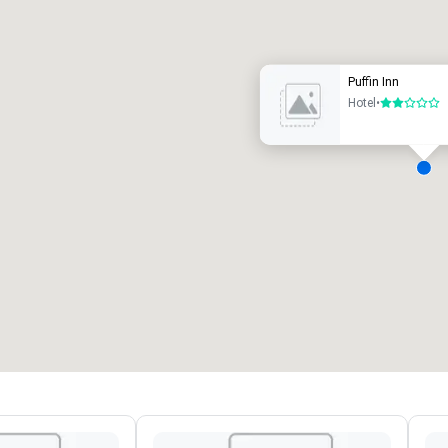
uxushotel
Puffin Inn
Hotel
•
2 von 5
eetingräume
:
Gästezimmer
:
7
220
esamte Meetingfläche
:
Größter Raum
:
2.000 sq ft
4.100 sq ft
Veranstaltungsort auswählen