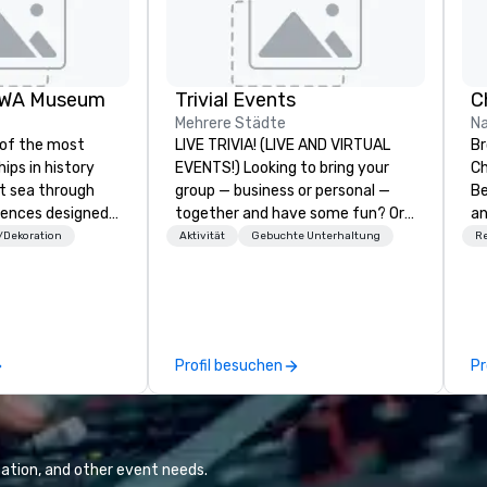
IOWA Museum
Trivial Events
C
Mehrere Städte
Na
 of the most
LIVE TRIVIA! (LIVE AND VIRTUAL
Br
ips in history
EVENTS!) Looking to bring your
Ch
at sea through
group — business or personal —
Be
iences designed
together and have some fun? Or
an
m self-guided
maybe there’s a special occasion
Te
k/Dekoration
Aktivität
Gebuchte Unterhaltung
R
ger hunts with
you’d like to celebrate in a unique
Un
 exclusive crew-
way? Trivial Events offers live and
in
ugh restricted
virtual trivia contests that
Na
 adventure for
engage everyone and create a
Ch
unique, shared experience! Why
Of
Profil besuchen
Pr
ps of U.S.
choose Trivial Events? • Our trivia
di
bing into massive
content specifically encourages
so
cending into the
teamwork and interactions. •.
ineering spaces,
Special video questions and other
 time to save the
creative elements elevate our
ation, and other event needs.