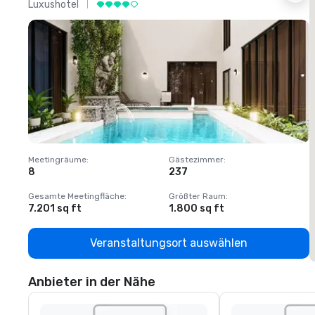
Luxushotel
L
Meetingräume
:
Gästezimmer
:
M
8
237
1
Gesamte Meetingfläche
:
Größter Raum
:
G
7.201 sq ft
1.800 sq ft
1
Veranstaltungsort auswählen
Anbieter in der Nähe