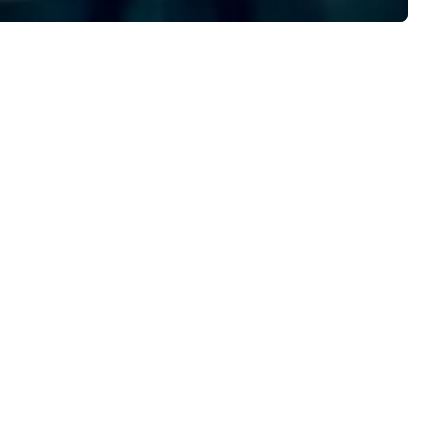
ages. You can get more
information at uniquenola.co
n