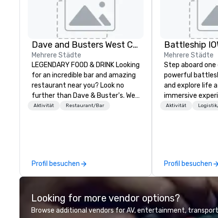
Dave and Busters West Coast
Battleship 
Mehrere Städte
Mehrere Städte
LEGENDARY FOOD & DRINK Looking
Step aboard one
for an incredible bar and amazing
powerful battlesh
restaurant near you? Look no
and explore life 
further than Dave & Buster's. We
immersive exper
have amazing games and award-
for all ages. Fro
Aktivität
Restaurant/Bar
Aktivität
Logisti
winning food and drinks. Come
tours and scaven
check us out!
Vicky the Dog to
led journeys thro
areas, there’s an
every explorer. Whether you’re
Profil besuchen
Profil besuchen
retracing the ste
Presidents, clim
gun turrets, des
Looking for more vendor options?
heart of the eng
or racing against
Browse additional vendors for AV, entertainment, transport