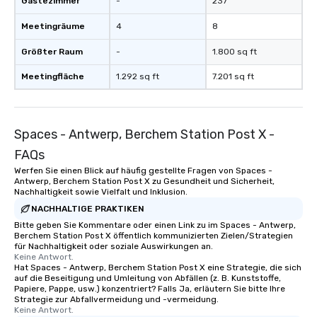
Gästezimmer
-
237
Meetingräume
4
8
Größter Raum
-
1.800 sq ft
Meetingfläche
1.292 sq ft
7.201 sq ft
Spaces - Antwerp, Berchem Station Post X -
FAQs
Werfen Sie einen Blick auf häufig gestellte Fragen von Spaces -
Antwerp, Berchem Station Post X zu Gesundheit und Sicherheit,
Nachhaltigkeit sowie Vielfalt und Inklusion.
NACHHALTIGE PRAKTIKEN
Bitte geben Sie Kommentare oder einen Link zu im Spaces - Antwerp,
Berchem Station Post X öffentlich kommunizierten Zielen/Strategien
für Nachhaltigkeit oder soziale Auswirkungen an.
Keine Antwort.
Hat Spaces - Antwerp, Berchem Station Post X eine Strategie, die sich
auf die Beseitigung und Umleitung von Abfällen (z. B. Kunststoffe,
Papiere, Pappe, usw.) konzentriert? Falls Ja, erläutern Sie bitte Ihre
Strategie zur Abfallvermeidung und -vermeidung.
Keine Antwort.