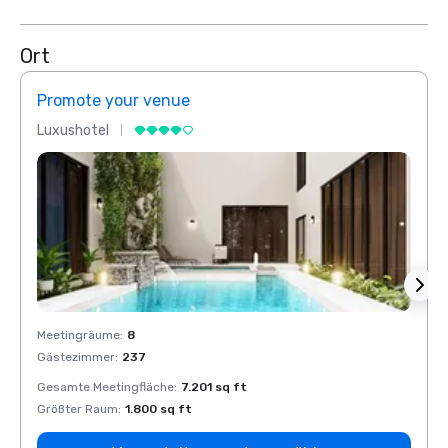
Ort
Promote your venue
Prom
Luxushotel
Luxus
Meetingräume
:
8
Meeti
Gästezimmer
:
237
Gäste
Gesamte Meetingfläche
:
7.201 sq ft
Gesam
Größter Raum
:
1.800 sq ft
Größt