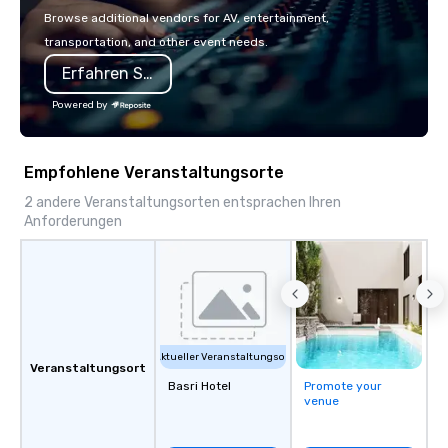
or walk away with a pr
Browse additional vendors for AV, entertainment,
innovation playbook, S
transportation, and other event needs.
programming that is 
Erfahren Sie mehr
substantive, and uniqu
the Valley. Ideal for g
Powered by
Fully customizable by 
seniority, and objectiv
Empfohlene Veranstaltungsorte
2 andere Veranstaltungsorten entsprachen Ihren
Anforderungen
Aktueller Veranstaltungsort
Veranstaltungsort
Basri Hotel
Promote your
venue