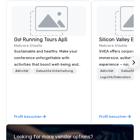
Go! Running Tours ApS
Mehrere Städte
Mehrere Städte
Sustainable and healthy: Make your
SVEA offers corporate
conference unforgettable with
immersive, authentic S
activities that boost well-being and
experience — not a tour
lower carbon footprints. Explore the
transformation. We de
Aktivität
Gebuchte Unterhaltung
Aktivität
Gebuchte U
world on the run with expert local
facilitate custom exec
Logistik/Dekoration
running guides.
tours, learning session
workshops, leadership
behind-the-scenes tec
experiences for visiti
incentive groups, and
Profil besuchen
Profil besuchen
offsites. Whether your
think like a Silicon Val
explore the mindsets d
Looking for more vendor options?
world's fastest-growi