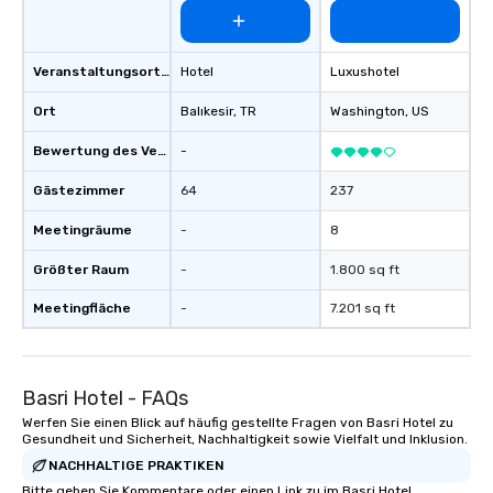
Veranstaltungsortstyp
Hotel
Luxushotel
Ort
Balıkesir
, TR
Washington
, US
Bewertung des Veranstaltungsortes
-
Gästezimmer
64
237
Meetingräume
-
8
Größter Raum
-
1.800 sq ft
Meetingfläche
-
7.201 sq ft
Basri Hotel - FAQs
Werfen Sie einen Blick auf häufig gestellte Fragen von Basri Hotel zu
Gesundheit und Sicherheit, Nachhaltigkeit sowie Vielfalt und Inklusion.
NACHHALTIGE PRAKTIKEN
Bitte geben Sie Kommentare oder einen Link zu im Basri Hotel