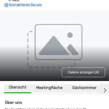
3 TAGE
Kontaktieren Sie uns
Galerie anzeigen (4)
Übersicht
Meetingfläche
Gästezimmer
O
Über uns