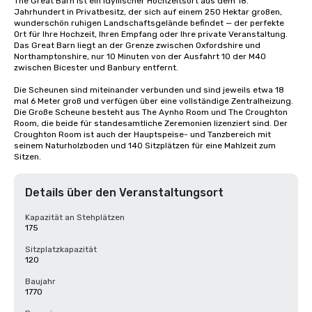
The Great Barn ist ein idyllischer Hochzeitsort aus dem 18. 
Jahrhundert in Privatbesitz, der sich auf einem 250 Hektar großen, 
wunderschön ruhigen Landschaftsgelände befindet — der perfekte 
Ort für Ihre Hochzeit, Ihren Empfang oder Ihre private Veranstaltung. 
Das Great Barn liegt an der Grenze zwischen Oxfordshire und 
Northamptonshire, nur 10 Minuten von der Ausfahrt 10 der M40 
zwischen Bicester und Banbury entfernt.

Die Scheunen sind miteinander verbunden und sind jeweils etwa 18 
mal 6 Meter groß und verfügen über eine vollständige Zentralheizung. 
Die Große Scheune besteht aus The Aynho Room und The Croughton 
Room, die beide für standesamtliche Zeremonien lizenziert sind. Der 
Croughton Room ist auch der Hauptspeise- und Tanzbereich mit 
seinem Naturholzboden und 140 Sitzplätzen für eine Mahlzeit zum 
Sitzen.
Details über den Veranstaltungsort
Kapazität an Stehplätzen
175
Sitzplatzkapazität
120
Baujahr
1770