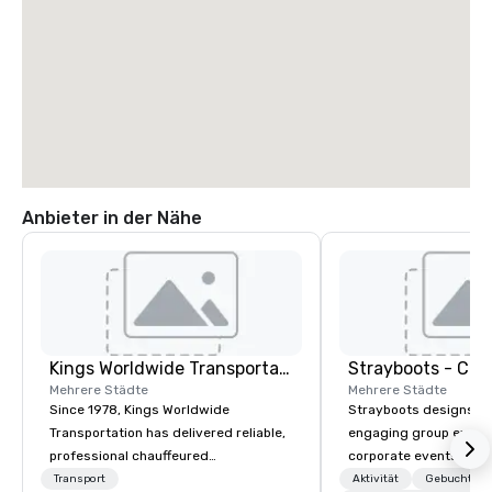
Anbieter in der Nähe
Kings Worldwide Transportation
Mehrere Städte
Mehrere Städte
Since 1978, Kings Worldwide
Strayboots designs an
Transportation has delivered reliable,
engaging group experi
professional chauffeured
corporate events arou
transportation solutions for corporate
We operate in 300+ citi
Transport
Aktivität
Gebuchte U