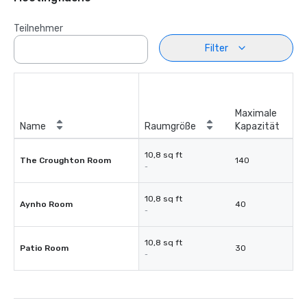
Teilnehmer
Filter
Maximale
Name
Raumgröße
Kapazität
10,8 sq ft
The Croughton Room
140
-
10,8 sq ft
Aynho Room
40
-
10,8 sq ft
Patio Room
30
-