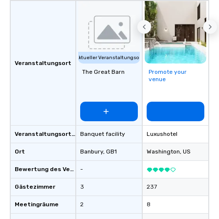
professionals for our g
flexibility, and reliable
Aktueller Veranstaltungsort
Veranstaltungsort
The Great Barn
Promote your
venue
Veranstaltungsortstyp
Banquet facility
Luxushotel
Ort
Banbury
, GB1
Washington
, US
Bewertung des Veranstaltungsortes
-
Gästezimmer
3
237
Meetingräume
2
8