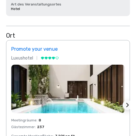
Art des Veranstaltungsortes
Hotel
Ort
Promote your venue
Prom
Luxushotel
Luxus
Meetingräume
:
8
Meeti
Gästezimmer
:
237
Gäste