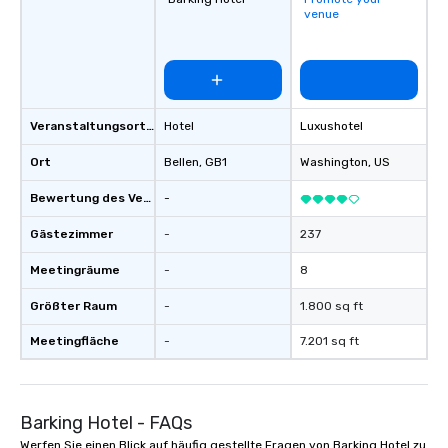
venue
Veranstaltungsortstyp
Hotel
Luxushotel
Ort
Bellen
, GB1
Washington
, US
Bewertung des Veranstaltungsortes
-
Gästezimmer
-
237
Meetingräume
-
8
Größter Raum
-
1.800 sq ft
Meetingfläche
-
7.201 sq ft
Barking Hotel - FAQs
Werfen Sie einen Blick auf häufig gestellte Fragen von Barking Hotel zu