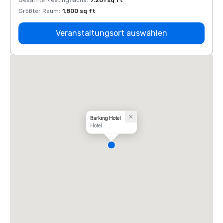
Gesamte Meetingfläche
:
7.201 sq ft
Gesam
Größter Raum
:
1.800 sq ft
Größt
Veranstaltungsort auswählen
Barking Hotel
Hotel