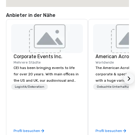
Anbieter in der Nähe
Corporate Events Inc.
Mehrere Städte
Worldwide
CEI has been bringing events to life
The American Acrobats
for over 20 years. With main offices in
corporate & special ev
the US and UK, our audiovisual and
with a huge variety of
production company is equipped to
performances using eli
Logistik/Dekoration
Gebuchte Unterhaltung
manage all the technical elements for
performers. We also do trade shows &
your events worldwide. We proudly
private events as well.
provide quality equipment, skilled
technicians, and experienced
managers to handle every detail, so
your live, hybrid, and virtual events
Profil besuchen
Profil besuchen
are perfectly planned and executed.