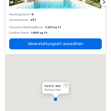
Meetingräume
:
8
Meeti
Gästezimmer
:
237
Gäste
Gesamte Meetingfläche
:
7.201 sq ft
Gesam
Größter Raum
:
1.800 sq ft
Größt
Veranstaltungsort auswählen
The Bird - Bath
Boutique Hotel