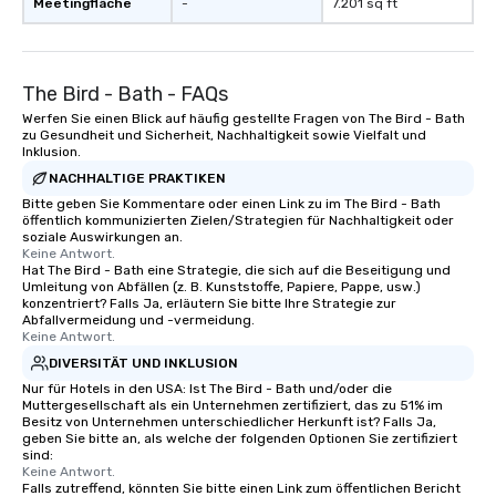
Meetingfläche
-
7.201 sq ft
performances go beyond
entertainment. We offer powerful
team-building programs and
The Bird - Bath - FAQs
motivational shows designed to build
trust, collaboration, and a sense of
Werfen Sie einen Blick auf häufig gestellte Fragen von The Bird - Bath
zu Gesundheit und Sicherheit, Nachhaltigkeit sowie Vielfalt und
wonder among teams. Led by
Inklusion.
Illusionist Matias Letelier—renowned
NACHHALTIGE PRAKTIKEN
for his charisma, professionalism, and
Bitte geben Sie Kommentare oder einen Link zu im The Bird - Bath
style—our workshops combine tricks
öffentlich kommunizierten Zielen/Strategien für Nachhaltigkeit oder
with actionable insights that resonate
soziale Auswirkungen an.
Keine Antwort.
long after the applause. Whether
Hat The Bird - Bath eine Strategie, die sich auf die Beseitigung und
you're looking to reenergize your
Umleitung von Abfällen (z. B. Kunststoffe, Papiere, Pappe, usw.)
team, celebrate milestones, or simply
konzentriert? Falls Ja, erläutern Sie bitte Ihre Strategie zur
Abfallvermeidung und -vermeidung.
offer something unique, Fun Corporate
Keine Antwort.
Magic delivers with charm, elegance,
DIVERSITÄT UND INKLUSION
and creativity. With a show
Nur für Hotels in den USA: Ist The Bird - Bath und/oder die
customized to your goals, your team
Muttergesellschaft als ein Unternehmen zertifiziert, das zu 51% im
will walk away inspired, unified, and
Besitz von Unternehmen unterschiedlicher Herkunft ist? Falls Ja,
geben Sie bitte an, als welche der folgenden Optionen Sie zertifiziert
ready to create their own magic in the
sind:
workplace. *** Let's create Magic
Keine Antwort.
Together! *** Contact us now to learn
Falls zutreffend, könnten Sie bitte einen Link zum öffentlichen Bericht