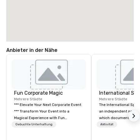
Anbieter in der Nähe
Fun Corporate Magic
International S
Mehrere Städte
Mehrere Städte
*** Elevate Your Next Corporate Event
The International Spy 
*** Transform Your Event into a
an independent nonpr
Magical Experience with Fun
which documents the t
Corporate Magic, a premier
history, and contempor
Gebuchte Unterhaltung
Aktivität
entertainment company with over 27
espionage. It holds the
years of experience delivering
collection of internati