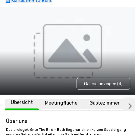
Kontaktieren Sie uns
Galerie anzeigen (4)
Übersicht
Meetingfläche
Gästezimmer
O
Über uns
Das preisgekrönte The Bird - Bath liegt nur einen kurzen Spaziergang 
von den Sehenswürdigkeiten von Bath entfernt, die zum 