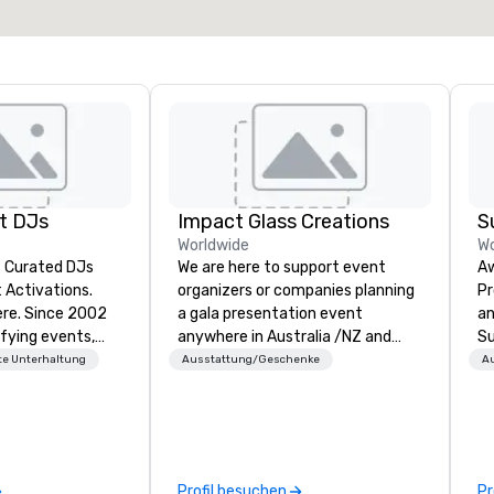
Veranstaltungsort auswählen
t DJs
Impact Glass Creations
S
Worldwide
Wo
s Curated DJs
We are here to support event
Aw
 Activations.
organizers or companies planning
Pr
 2002
a gala presentation event
an
fying events,
anywhere in Australia /NZ and
Su
nces, and
beyond. We solve your trophy and
tr
e Unterhaltung
Ausstattung/Geschenke
A
 our clients.
award problems by consulting,
em
nt or one
designing and creating
br
redible client
sustainable recognition trophies
or
 you feel
and event awards which edify and
of
ease, while our
reward for a job well done.
en
Profil besuchen
Pr