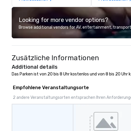
participants.
highly curated D
deliver amazing 
experiences - an
Looking for more vendor options?
We've worked wit
clients to provid
Browse additional vendors for AV, entertainment, transport
than 125K events
we do, and no one
Come work with u
Zusätzliche Informationen
Additional details
Das Parken ist von 20 bis 8 Uhr kostenlos und von 8 bis 20 Uhr k
Empfohlene Veranstaltungsorte
2 andere Veranstaltungsorten entsprachen Ihren Anforderun