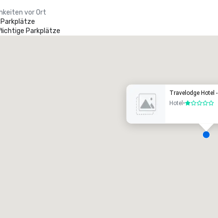
hkeiten vor Ort
 Parkplätze
lichtige Parkplätze
Promote your venue
uxushotel
Travelodge Hotel -
Hotel
•
1 von 5
eetingräume
:
Gästezimmer
:
7
220
esamte Meetingfläche
:
Größter Raum
:
2.000 sq ft
4.100 sq ft