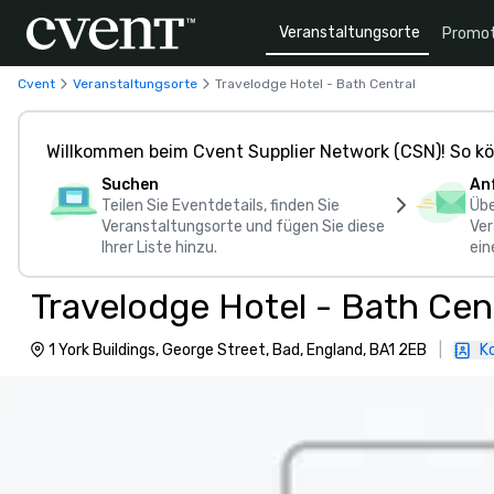
Veranstaltungsorte
Promot
Cvent
Veranstaltungsorte
Travelodge Hotel - Bath Central
Willkommen beim Cvent Supplier Network (CSN)! So kö
Suchen
An
Teilen Sie Eventdetails, finden Sie
Übe
Veranstaltungsorte und fügen Sie diese
Ver
Ihrer Liste hinzu.
ein
Travelodge Hotel - Bath Cen
1 York Buildings, George Street, Bad, England, BA1 2EB
|
K