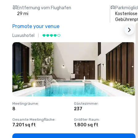
Entfernung vom Flughafen
Parkmöglic
29 mi
Kostenlose
Gebührenpf
Promote your venue
Luxushotel
L
Meetingräume
:
Gästezimmer
:
M
8
237
1
Gesamte Meetingfläche
:
Größter Raum
:
G
7.201 sq ft
1.800 sq ft
1