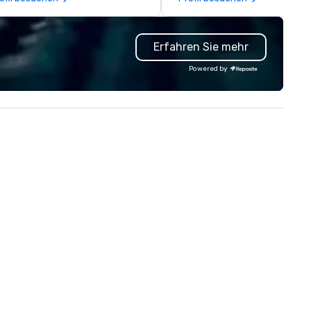
lestones, onboarding kits, event
makes sourcing local experti
ag, and fully branded corporate
faster, easier, and more reliab
ft solutions. Our team supports
Our platform features thous
Erfahren Sie mehr
st turnarounds, small or large
of premium DMC listings, givi
ograms, and decorated items
you access to on-the-groun
Powered by
th your logo. Whether you need
support, venue knowledge,
preciation gifts, premium
cultural insights, and seamle
ophies, or curated swag for
logistics — all in under 4 hours
ents, we make it easy to source
We’ve built a trusted network
gh-quality, on-brand products
helping planners save time,
at show gratitude and reinforce
reduce risk, and deliver
ur culture.
exceptional experiences
worldwide. 🔹 6,000+ verified
global DMCs 🔹 200,000+ trav
planners and event professio
🔹 Active WhatsApp commun
with 600+ global members 🔹
Hosted buyer programmes & 
networking events 🔹 Featur
leading partners like Travel
Counsellors