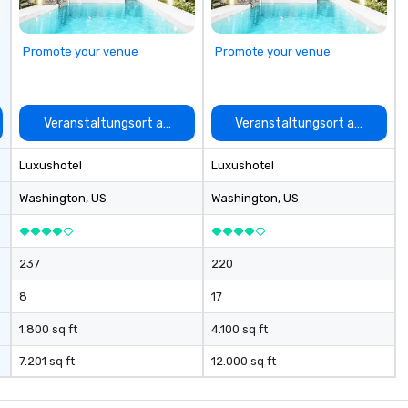
Promote your venue
Promote your venue
auswählen
Veranstaltungsort auswählen
Veranstaltungsort auswähle
Luxushotel
Luxushotel
Washington
, US
Washington
, US
237
220
8
17
1.800 sq ft
4.100 sq ft
7.201 sq ft
12.000 sq ft