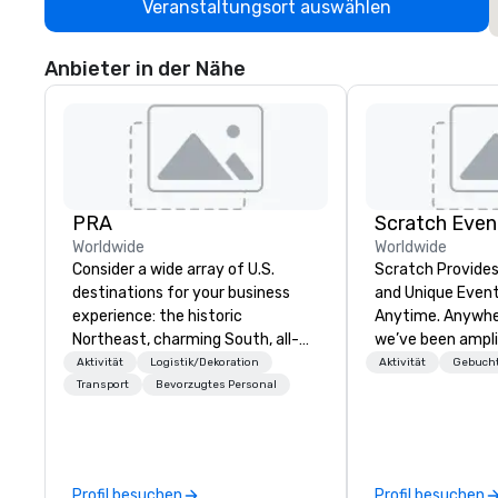
Veranstaltungsort auswählen
Anbieter in der Nähe
PRA
Scratch Even
Worldwide
Worldwide
Consider a wide array of U.S.
Scratch Provide
destinations for your business
and Unique Event
experience: the historic
Anytime. Anywhere. Since
Northeast, charming South, all-
we’ve been ampli
American Midwest, or picturesque
energizing audie
Aktivität
Logistik/Dekoration
Aktivität
Gebucht
West. In PRA, you have an expert
creating buzz for
Transport
Bevorzugtes Personal
partner to collaborate with you,
Whether one eve
anywhere your program takes
thousand, our inc
you, to craft extraordinary
service will make
events for you and your
confident and at 
Profil besuchen
Profil besuchen