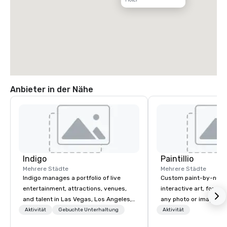
Anbieter in der Nähe
Indigo
Paintillio
Mehrere Städte
Mehrere Städte
Indigo manages a portfolio of live
Custom paint-by-numb
entertainment, attractions, venues,
interactive art, for everyone
and talent in Las Vegas, Los Angeles,
any photo or image in
and Atlantic City. We specialize in
by-number kits of any 
Aktivität
Gebuchte Unterhaltung
Aktivität
business to business relationship
next corporate event,