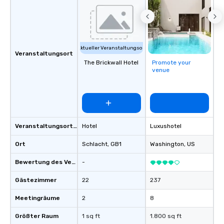
Aktueller Veranstaltungsort
Veranstaltungsort
The Brickwall Hotel
Promote your
venue
Veranstaltungsortstyp
Hotel
Luxushotel
Ort
Schlacht
, GB1
Washington
, US
Bewertung des Veranstaltungsortes
-
Gästezimmer
22
237
Meetingräume
2
8
Größter Raum
1 sq ft
1.800 sq ft