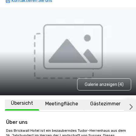
Kontaktieren Sie uns
Galerie anzeigen (4)
Übersicht
Meetingfläche
Gästezimmer
O
Über uns
Das Brickwall Hotel ist ein bezauberndes Tudor-Herrenhaus aus dem 
16. Jahrhundert im Herzen der Landschaft von Sussex. Dieses 