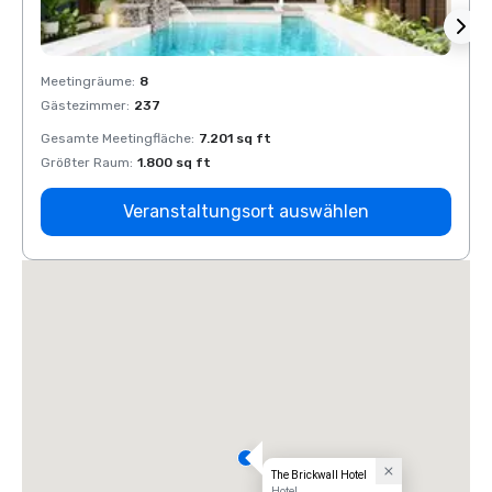
Meetingräume
:
8
Meeti
Gästezimmer
:
237
Gäste
Gesamte Meetingfläche
:
7.201 sq ft
Gesam
Größter Raum
:
1.800 sq ft
Größt
Veranstaltungsort auswählen
The Brickwall Hotel
Hotel