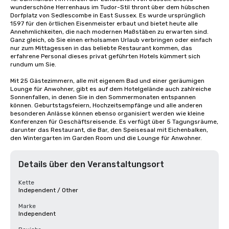
wunderschöne Herrenhaus im Tudor-Stil thront über dem hübschen 
Dorfplatz von Sedlescombe in East Sussex. Es wurde ursprünglich 
1597 für den örtlichen Eisenmeister erbaut und bietet heute alle 
Annehmlichkeiten, die nach modernen Maßstäben zu erwarten sind. 
Ganz gleich, ob Sie einen erholsamen Urlaub verbringen oder einfach 
nur zum Mittagessen in das beliebte Restaurant kommen, das 
erfahrene Personal dieses privat geführten Hotels kümmert sich 
rundum um Sie.

Mit 25 Gästezimmern, alle mit eigenem Bad und einer geräumigen 
Lounge für Anwohner, gibt es auf dem Hotelgelände auch zahlreiche 
Sonnenfallen, in denen Sie in den Sommermonaten entspannen 
können. Geburtstagsfeiern, Hochzeitsempfänge und alle anderen 
besonderen Anlässe können ebenso organisiert werden wie kleine 
Konferenzen für Geschäftsreisende. Es verfügt über 5 Tagungsräume, 
darunter das Restaurant, die Bar, den Speisesaal mit Eichenbalken, 
den Wintergarten im Garden Room und die Lounge für Anwohner.
Details über den Veranstaltungsort
Kette
Independent / Other
Marke
Independent