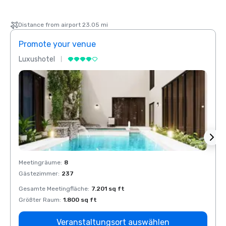
Distance from airport 23.05 mi
Promote your venue
Prom
Luxushotel
Luxus
Meetingräume
:
8
Meeti
Gästezimmer
:
237
Gäste
Gesamte Meetingfläche
:
7.201 sq ft
Gesam
Größter Raum
:
1.800 sq ft
Größt
Veranstaltungsort auswählen