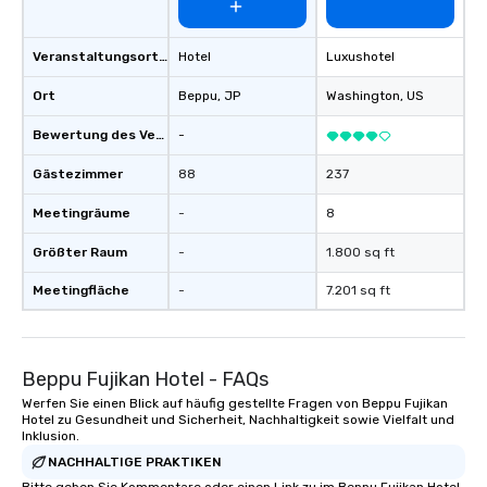
Veranstaltungsortstyp
Hotel
Luxushotel
Ort
Beppu
, JP
Washington
, US
Bewertung des Veranstaltungsortes
-
Gästezimmer
88
237
Meetingräume
-
8
Größter Raum
-
1.800 sq ft
Meetingfläche
-
7.201 sq ft
Beppu Fujikan Hotel - FAQs
Werfen Sie einen Blick auf häufig gestellte Fragen von Beppu Fujikan
Hotel zu Gesundheit und Sicherheit, Nachhaltigkeit sowie Vielfalt und
Inklusion.
NACHHALTIGE PRAKTIKEN