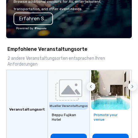
Browse additional vendors for AV, entertainment,
transportation, and other event needs.
Erfahren Sie mehr
Powered by
Empfohlene Veranstaltungsorte
2 andere Veranstaltungsorten entsprachen Ihren
Anforderungen
Aktueller Veranstaltungsort
Veranstaltungsort
Beppu Fujikan
Promote your
Hotel
venue