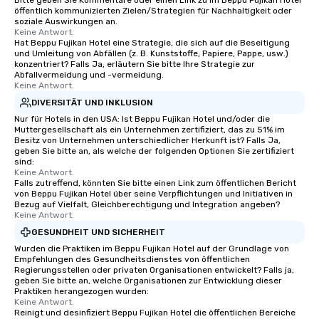
Bitte geben Sie Kommentare oder einen Link zu im Beppu Fujikan Hotel
öffentlich kommunizierten Zielen/Strategien für Nachhaltigkeit oder
soziale Auswirkungen an.
Keine Antwort.
Hat Beppu Fujikan Hotel eine Strategie, die sich auf die Beseitigung
und Umleitung von Abfällen (z. B. Kunststoffe, Papiere, Pappe, usw.)
konzentriert? Falls Ja, erläutern Sie bitte Ihre Strategie zur
Abfallvermeidung und -vermeidung.
Keine Antwort.
DIVERSITÄT UND INKLUSION
Nur für Hotels in den USA: Ist Beppu Fujikan Hotel und/oder die
Muttergesellschaft als ein Unternehmen zertifiziert, das zu 51% im
Besitz von Unternehmen unterschiedlicher Herkunft ist? Falls Ja,
geben Sie bitte an, als welche der folgenden Optionen Sie zertifiziert
sind:
Keine Antwort.
Falls zutreffend, könnten Sie bitte einen Link zum öffentlichen Bericht
von Beppu Fujikan Hotel über seine Verpflichtungen und Initiativen in
Bezug auf Vielfalt, Gleichberechtigung und Integration angeben?
Keine Antwort.
GESUNDHEIT UND SICHERHEIT
Wurden die Praktiken im Beppu Fujikan Hotel auf der Grundlage von
Empfehlungen des Gesundheitsdienstes von öffentlichen
Regierungsstellen oder privaten Organisationen entwickelt? Falls ja,
geben Sie bitte an, welche Organisationen zur Entwicklung dieser
Praktiken herangezogen wurden:
Keine Antwort.
Reinigt und desinfiziert Beppu Fujikan Hotel die öffentlichen Bereiche