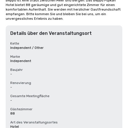
Beppu ist eine Stadt zwischen Meer und Bergen. Das Beppu Fujikan 
Hotel bietet 88 geräumige und gut eingerichtete Zimmer für einen 
komfortablen Aufenthalt. Sie werden mit herzlicher Gastfreundschaft 
empfangen. Bitte kommen Sie und bleiben Sie bei uns, um ein 
unvergessliches Erlebnis zu haben.
Details über den Veranstaltungsort
Kette
Independent / Other
Marke
Independent
Baujahr
-
Renovierung
-
Gesamte Meetingfläche
-
Gästezimmer
88
Art des Veranstaltungsortes
Hotel