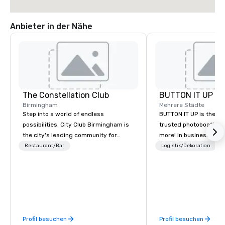
Anbieter in der Nähe
The Constellation Club
BUTTON IT UP
Birmingham
Mehrere Städte
Step into a world of endless
BUTTON IT UP is the S
possibilities. City Club Birmingham is
trusted photobooth pro
the city's leading community for
more! In business for 35+ years, we
purpose and connection in the heart
have the largest varie
Restaurant/Bar
Logistik/Dekoration
of the downtown business district. At
photo/video booths a
31 floors in the sky, Members and
activations to make s
guests embark on culinary
make memories last a l
adventures, experience next-level
networking, host elevated meetings
and events, and engage in lively
Profil besuchen
Profil besuchen
socials while overlooking breathtaking