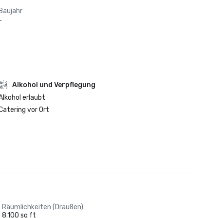
Baujahr
-
‪Alkohol‬ und Verpflegung
‪Alkohol‬ erlaubt
Catering vor Ort
Räumlichkeiten (Draußen)
8.100 sq ft