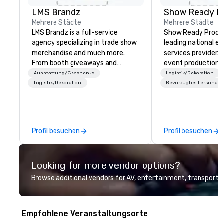
LMS Brandz
Show Ready 
Mehrere Städte
Mehrere Städte
LMS Brandz is a full-service
Show Ready Produ
agency specializing in trade show
leading national
merchandise and much more.
services provider
From booth giveaways and
event production
branded apparel to executive
start to finish. O
Ausstattung/Geschenke
Logistik/Dekoration
gifting, displays, banners, signage,
dedicated to mak
Logistik/Dekoration
Bevorzugtes Persona
fulfillment, logistics, shipping,
begin with your v
along with e-commerce solutions
you and your att
we handle it all. While there are
by the experienc
many promotional companies to
Profil besuchen
Profil besuchen
choose from, our 20+ years of
industry experience and
commitment to exceptional
Looking for more vendor options?
customer service set us apart. We
deliver smart, reliable solutions
Browse additional vendors for AV, entertainment, transport
designed to make the end-user
experience seamless from start
to finish. We are also a certified
Empfohlene Veranstaltungsorte
WOSB.