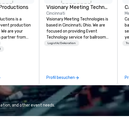
Productions
Visionary Meeting Technologies
Cincinnati
Me
ctions is a
Visionary Meeting Technologies is
Ca
 event production
based in Cincinnati, Ohio. We are
ba
. We are your
focused on providing Event
se
 partner from
Technology service for ballroom
ye
ur team is
events, business conferences,
wi
Logistik/Dekoration
Tr
ing sure we
breakout rooms and more. VMT is
in
l
ision and leave
able and willing to travel to your
sh
endees inspired
requested destination. The VMT
li
e.
mission is to provide excellence;
fo
not only in providing quality
pr
Profil besuchen
Pr
products with the latest
gr
technologies, but through
di
providing trusted reliable
an
customer service and
GP
relationships for years to come.
co
ation, and other event needs.
We
bl
ow
ar