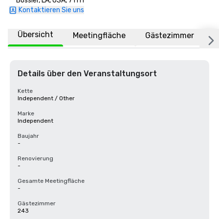
Bossier, LA, USA, 71111
Kontaktieren Sie uns
Übersicht
Meetingfläche
Gästezimmer
O
Details über den Veranstaltungsort
Kette
Independent / Other
Marke
Independent
Baujahr
-
Renovierung
-
Gesamte Meetingfläche
-
Gästezimmer
243