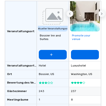
guide is well-versed in local culture,
so you can expect a fun, engaging,
and spooky event.
Aktueller Veranstaltungsort
Veranstaltungsort
Bossier Inn and
Promote your
Suites
venue
Veranstaltungsortstyp
Hotel
Luxushotel
Ort
Bossier
, US
Washington
, US
Bewertung des Veranstaltungsortes
Gästezimmer
243
237
Meetingräume
1
8