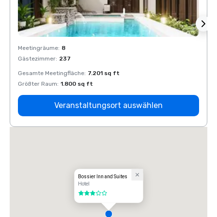
Meetingräume
:
8
Meeti
Gästezimmer
:
237
Gäste
Gesamte Meetingfläche
:
7.201 sq ft
Gesam
Größter Raum
:
1.800 sq ft
Größt
Veranstaltungsort auswählen
Bossier Inn and Suites
Hotel
3 von 5