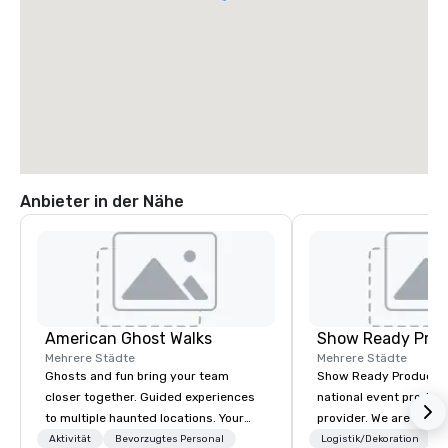
Anbieter in der Nähe
American Ghost Walks
Show Ready Prod
Mehrere Städte
Mehrere Städte
Ghosts and fun bring your team
Show Ready Production
closer together. Guided experiences
national event product
to multiple haunted locations. Your
provider. We are your 
group will be treated to a ghostly
production partner fro
Aktivität
Bevorzugtes Personal
Logistik/Dekoration