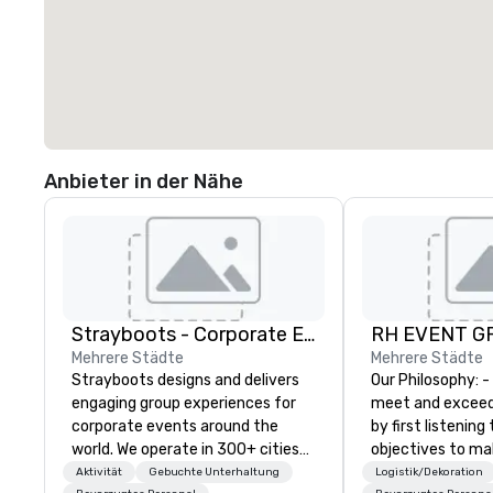
Anbieter in der Nähe
Strayboots - Corporate Events and Team Building Activities
RH EVENT GR
Mehrere Städte
Mehrere Städte
Strayboots designs and delivers
Our Philosophy: - We consistently
engaging group experiences for
meet and exceed
corporate events around the
by first listening
world. We operate in 300+ cities
objectives to ma
globally, supporting programs for
the return on th
Aktivität
Gebuchte Unterhaltung
Logistik/Dekoration