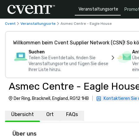
Veranstaltungsorte
Promot
Cvent
Veranstaltungsorte
Asmec Centre - Eagle House
Willkommen beim Cvent Supplier Network (CSN)! So kö
Suchen
An
Teilen Sie Eventdetails, finden Sie
Übe
Veranstaltungsorte und fügen Sie diese
Ver
Ihrer Liste hinzu.
ein
Asmec Centre - Eagle Hous
Der Ring, Bracknell, England, RG12 1HB
|
Kontaktieren Sie 
Übersicht
Ort
FAQs
Über uns