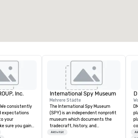
OUP, Inc.
International Spy Museum
Mehrere Städte
Wo
The International Spy Museum
DM
 expectations
(SPY) is an independent nonprofit
pl
 to your
museum which documents the
pl
ke sure you gain
tradecraft, history, and
co
e experience that
contemporary role of espionage.
ve
Aktivität
Ak