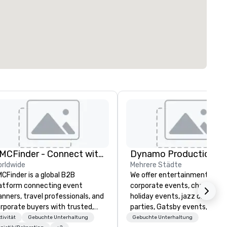
DMCFinder - Connect with Global DMC's
Dynamo Productions
rldwide
Mehrere Städte
CFinder is a global B2B
We offer entertainment for
atform connecting event
corporate events, charities, ba
anners, travel professionals, and
holiday events, jazz clubs, ho
rporate buyers with trusted,
parties, Gatsby events, wedd
rified Destination Management
and more with contemporary
tivität
Gebuchte Unterhaltung
Gebuchte Unterhaltung