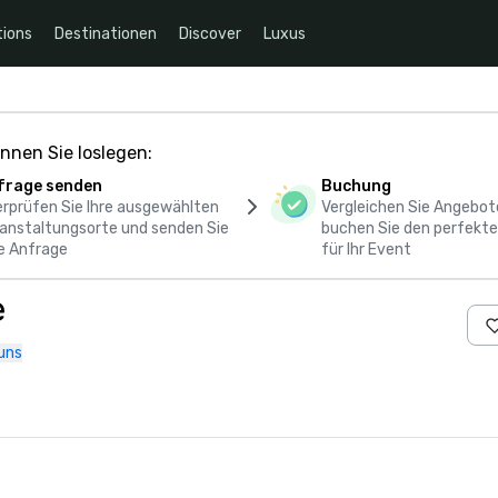
ions
Destinationen
Discover
Luxus
nnen Sie loslegen:
frage senden
Buchung
rprüfen Sie Ihre ausgewählten
Vergleichen Sie Angebot
anstaltungsorte und senden Sie
buchen Sie den perfekte
e Anfrage
für Ihr Event
e
uns