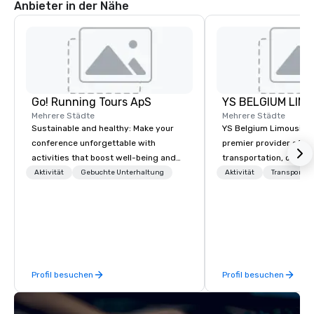
Anbieter in der Nähe
Go! Running Tours ApS
Mehrere Städte
Mehrere Städte
Sustainable and healthy: Make your
YS Belgium Limousine 
conference unforgettable with
premier provider of lu
activities that boost well-being and
transportation, offer
lower carbon footprints. Explore the
blend of elegance, pro
Aktivität
Gebuchte Unterhaltung
Aktivität
Transport
world on the run with expert local
and comfort. Serving c
running guides.
Belgium, we cater to a
needs, from business 
airport transfers to sp
and private guided tou
fleet of top-of-the-lin
Profil besuchen
Profil besuchen
team of highly skilled
ensure that every jour
smooth and luxurious a