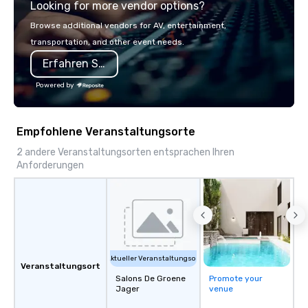
Looking for more vendor options?
Browse additional vendors for AV, entertainment,
transportation, and other event needs.
Erfahren Sie mehr
Powered by
Empfohlene Veranstaltungsorte
2 andere Veranstaltungsorten entsprachen Ihren
Anforderungen
Aktueller Veranstaltungsort
Veranstaltungsort
Salons De Groene
Promote your
Jager
venue