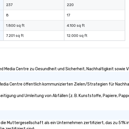
237
220
8
17
1.800 sq ft
4.100 sq ft
7.201 sq ft
12.000 sq ft
d Media Centre zu Gesundheit und Sicherheit, Nachhaltigkeit sowie Vie
edia Centre öffentlich kommunizierten Zielen/Strategien für Nachhal
itigung und Umleitung von Abfällen (z. B. Kunststoffe, Papiere, Pappe,
 die Muttergesellschaft als ein Unternehmen zertifiziert, das zu 51%
e zertifiziert sind: