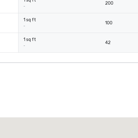
1 sq ft
200
-
1 sq ft
100
-
1 sq ft
42
-