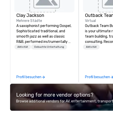
Clay Jackson
Outback Team
Mehrere Städte
Virtual
A saxophonist performing Gospel,
Outback Team Bui
Sophisticated traditional, and
is your ultimate 
smooth jazz as well as classic
team building, tr
R&B, performed instrumentally on
consulting. Rec
the tenor, alto, and soprano
over 30,000+ co
Aktivität
Gebuchte Unterhaltung
Aktivität
saxophone. I am able to provide a
across North Ame
large,’ LIVE’, musical presentation
solutions are ava
to any size venue to create the
anytime, for any 
appropriate ambience for an
event, or, be a featured performer
Profil besuchen
Profil besuchen
for the presentation. I also have
all the necessary amplification
equipment as well as wireless
Looking for more vendor options?
microphones if they would be
needed. My original music, TAKE
Browse additional vendors for AV, entertainment, transport
THE CLAY TRAIN, and ,THERE IS A
WORD’, are available on my