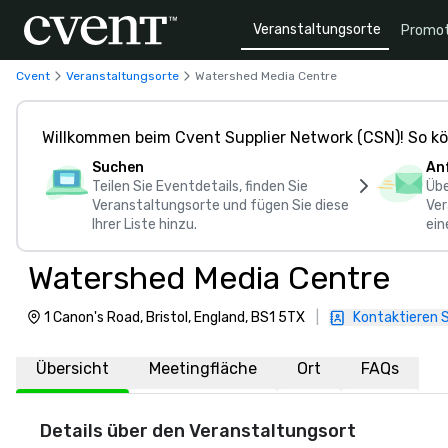
Veranstaltungsorte
Promot
Cvent
Veranstaltungsorte
Watershed Media Centre
Willkommen beim Cvent Supplier Network (CSN)! So kö
Suchen
An
Teilen Sie Eventdetails, finden Sie
Übe
Veranstaltungsorte und fügen Sie diese
Ver
Ihrer Liste hinzu.
ein
Watershed Media Centre
1 Canon's Road, Bristol, England, BS1 5TX
|
Kontaktieren S
Übersicht
Meetingfläche
Ort
FAQs
Details über den Veranstaltungsort