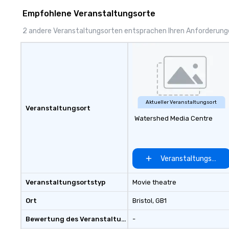
website, and can be heard on
Empfohlene Veranstaltungsorte
Spotify
2 andere Veranstaltungsorten entsprachen Ihren Anforderun
Aktueller Veranstaltungsort
Veranstaltungsort
Watershed Media Centre
Veranstaltungsort 
Veranstaltungsortstyp
Movie theatre
Ort
Bristol
, GB1
Bewertung des Veranstaltungsortes
-