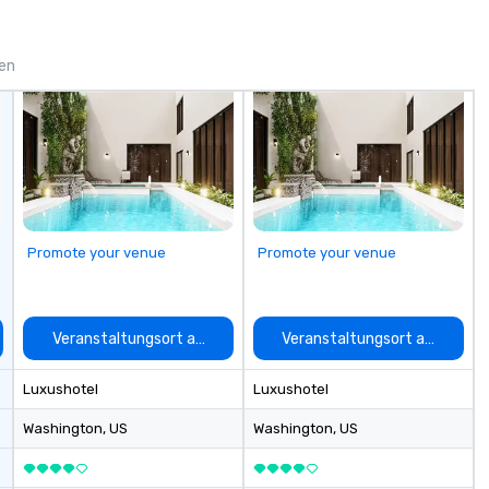
corporate gifts. Elevate your
st
corporate gifting experience with
ex
us. Your quest for premium
en
gen
corporate gifts, with a special
to
focus on leather corporate gifts,
wh
culminates here at Steel Horse
lea
Leather. Explore our exquisite
yo
collection today and make a
el
lasting impression with your next
Le
corporate gift. Custom orders are
ex
accepted with a low MOQ. Free
Promote your venue
Promote your venue
Digital Mockups available
auswählen
Veranstaltungsort auswählen
Veranstaltungsort auswähle
Luxushotel
Luxushotel
Washington
, US
Washington
, US