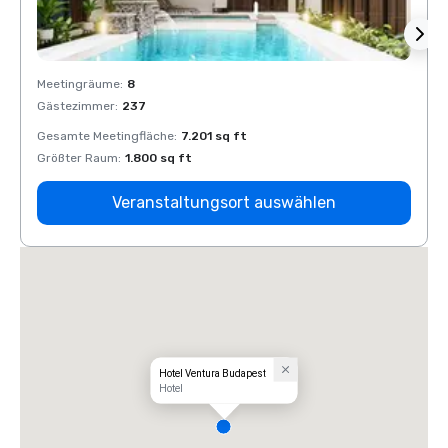
Meetingräume
:
8
Meeti
Gästezimmer
:
237
Gäste
Gesamte Meetingfläche
:
7.201 sq ft
Gesam
Größter Raum
:
1.800 sq ft
Größt
Veranstaltungsort auswählen
Hotel Ventura Budapest
Hotel