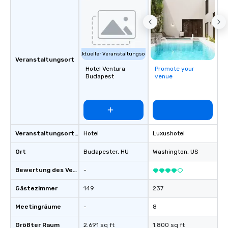
Aktueller Veranstaltungsort
Veranstaltungsort
Hotel Ventura
Promote your
Budapest
venue
Veranstaltungsortstyp
Hotel
Luxushotel
Ort
Budapester
, HU
Washington
, US
Bewertung des Veranstaltungsortes
-
Gästezimmer
149
237
Meetingräume
-
8
Größter Raum
2.691 sq ft
1.800 sq ft