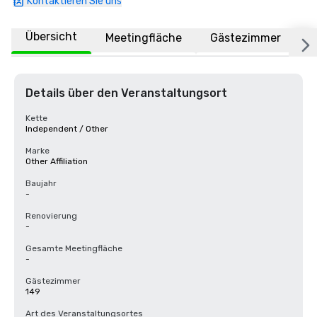
Kontaktieren Sie uns
Übersicht
Meetingfläche
Gästezimmer
O
Details über den Veranstaltungsort
Kette
Independent / Other
Marke
Other Affiliation
Baujahr
-
Renovierung
-
Gesamte Meetingfläche
-
Gästezimmer
149
Art des Veranstaltungsortes