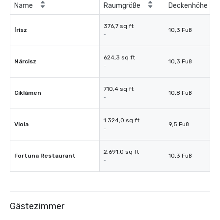
Name
Raumgröße
Deckenhöhe
376,7 sq ft
Írisz
10,3 Fuß
-
624,3 sq ft
Nárcisz
10,3 Fuß
-
710,4 sq ft
Ciklámen
10,8 Fuß
-
1.324,0 sq ft
Viola
9,5 Fuß
-
2.691,0 sq ft
Fortuna Restaurant
10,3 Fuß
-
Gästezimmer