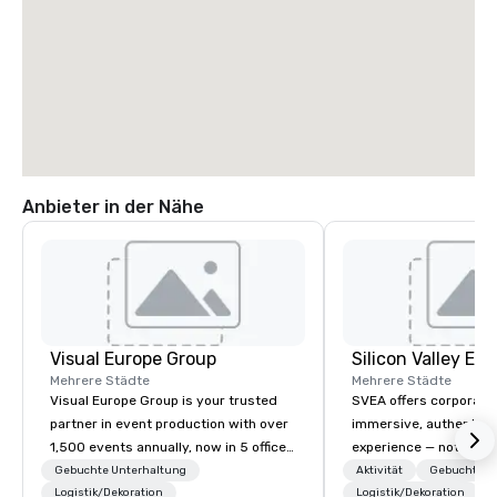
Anbieter in der Nähe
Visual Europe Group
Mehrere Städte
Mehrere Städte
Visual Europe Group is your trusted
SVEA offers corporate
partner in event production with over
immersive, authentic S
1,500 events annually, now in 5 offices
experience — not a tour
across Europe. From concept to
transformation. We de
Gebuchte Unterhaltung
Aktivität
Gebuchte U
flawless execution, we provide full-
Logistik/Dekoration
facilitate custom exec
Logistik/Dekoration