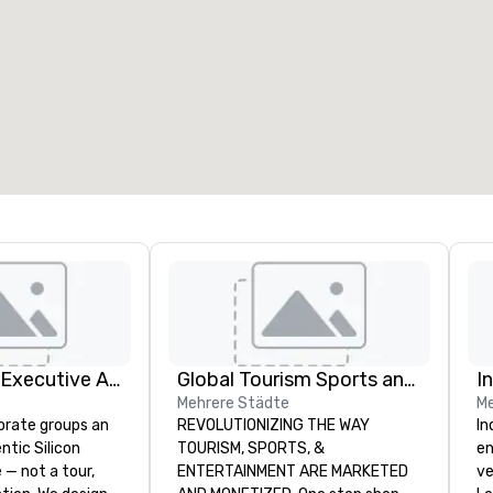
eetingräume
:
Gästezimmer
:
7
220
esamte Meetingfläche
:
Größter Raum
:
2.000 sq ft
4.100 sq ft
Veranstaltungsort auswählen
Silicon Valley Executive Academy
Global Tourism Sports and Entertainment
I
Mehrere Städte
Me
orate groups an
REVOLUTIONIZING THE WAY
In
ntic Silicon
TOURISM, SPORTS, &
en
 — not a tour,
ENTERTAINMENT ARE MARKETED
ve