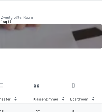
Zweitgrößter Raum
1 sq ft
heater
Klassenzimmer
Boardroom
45
27
8