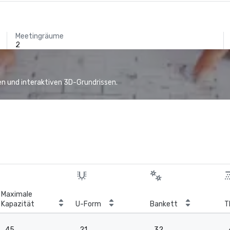
Meetingräume
2
n und interaktiven 3D-Grundrissen.
Maximale
Kapazität
U-Form
Bankett
T
45
21
32