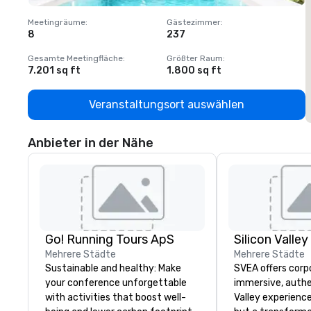
Meetingräume
:
Gästezimmer
:
M
8
237
1
Gesamte Meetingfläche
:
Größter Raum
:
G
7.201 sq ft
1.800 sq ft
1
Veranstaltungsort auswählen
Anbieter in der Nähe
Go! Running Tours ApS
Mehrere Städte
Mehrere Städte
Sustainable and healthy: Make
SVEA offers corp
your conference unforgettable
immersive, authe
with activities that boost well-
Valley experience