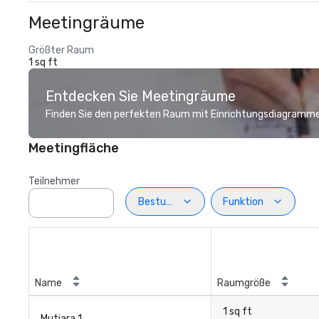
Meetingräume
Größter Raum
1 sq ft
Entdecken Sie Meetingräume
Finden Sie den perfekten Raum mit Einrichtungsdiagramme
Meetingfläche
Teilnehmer
Bestuhlung
Funktion
Name
Raumgröße
1 sq ft
Mutiara 1