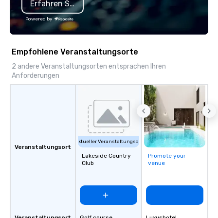
Erfahren Sie mehr
partner with IMEX, Cve
Catersource + The Spec
Powered by
BizBash + more!
Empfohlene Veranstaltungsorte
2 andere Veranstaltungsorten entsprachen Ihren
Anforderungen
Aktueller Veranstaltungsort
Veranstaltungsort
Lakeside Country
Promote your
Club
venue
Veranstaltungsortstyp
Golf course
Luxushotel