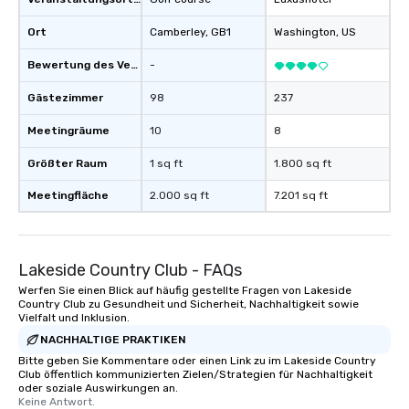
Ort
Camberley
, GB1
Washington
, US
Bewertung des Veranstaltungsortes
-
Gästezimmer
98
237
Meetingräume
10
8
Größter Raum
1 sq ft
1.800 sq ft
Meetingfläche
2.000 sq ft
7.201 sq ft
Lakeside Country Club - FAQs
Werfen Sie einen Blick auf häufig gestellte Fragen von Lakeside
Country Club zu Gesundheit und Sicherheit, Nachhaltigkeit sowie
Vielfalt und Inklusion.
NACHHALTIGE PRAKTIKEN
Bitte geben Sie Kommentare oder einen Link zu im Lakeside Country
Club öffentlich kommunizierten Zielen/Strategien für Nachhaltigkeit
oder soziale Auswirkungen an.
Keine Antwort.