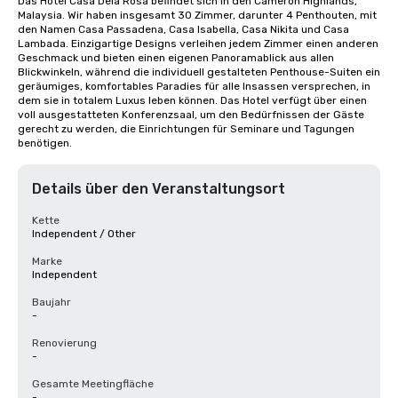
Das Hotel Casa Dela Rosa befindet sich in den Cameron Highlands, 
Malaysia. Wir haben insgesamt 30 Zimmer, darunter 4 Penthouten, mit 
den Namen Casa Passadena, Casa Isabella, Casa Nikita und Casa 
Lambada. Einzigartige Designs verleihen jedem Zimmer einen anderen 
Geschmack und bieten einen eigenen Panoramablick aus allen 
Blickwinkeln, während die individuell gestalteten Penthouse-Suiten ein 
geräumiges, komfortables Paradies für alle Insassen versprechen, in 
dem sie in totalem Luxus leben können. Das Hotel verfügt über einen 
voll ausgestatteten Konferenzsaal, um den Bedürfnissen der Gäste 
gerecht zu werden, die Einrichtungen für Seminare und Tagungen 
benötigen.
Details über den Veranstaltungsort
Kette
Independent / Other
Marke
Independent
Baujahr
-
Renovierung
-
Gesamte Meetingfläche
-