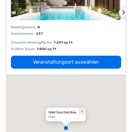
Meetingräume
:
8
Meeti
Gästezimmer
:
237
Gäste
Gesamte Meetingfläche
:
7.201 sq ft
Gesam
Größter Raum
:
1.800 sq ft
Größt
Veranstaltungsort auswählen
Hotel Casa Dela Rosa
Hotel