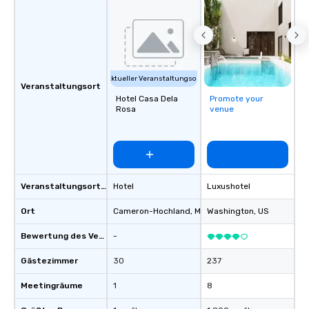
Aktueller Veranstaltungsort
Veranstaltungsort
Hotel Casa Dela
Promote your
Rosa
venue
Veranstaltungsortstyp
Hotel
Luxushotel
Ort
Cameron-Hochland
, MY
Washington
, US
Bewertung des Veranstaltungsortes
-
Gästezimmer
30
237
Meetingräume
1
8