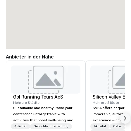
Anbieter in der Nähe
Go! Running Tours ApS
Mehrere Städte
Mehrere Städte
Sustainable and healthy: Make your
SVEA offers corporate
conference unforgettable with
immersive, authentic S
activities that boost well-being and
experience — not a tour
lower carbon footprints. Explore the
transformation. We de
Aktivität
Gebuchte Unterhaltung
Aktivität
Gebuchte U