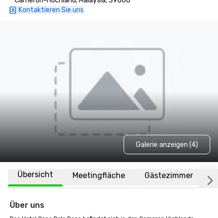
Cameron-Hochland, Malaysia, 39000
Kontaktieren Sie uns
Galerie anzeigen (4)
Übersicht
Meetingfläche
Gästezimmer
O
Über uns