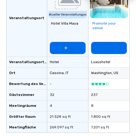
Aktueller Veranstaltungsort
Veranstaltungsort
Hotel Villa Maya
Promote your
venue
Veranstaltungsortstyp
Hotel
Luxushotel
Ort
Cascina
, IT
Washington
, US
Bewertung des Veranstaltungsortes
-
Gästezimmer
32
237
Meetingräume
4
8
Größter Raum
21.528 sq ft
1.800 sq ft
Meetingfläche
269.097 sq ft
7.201 sq ft