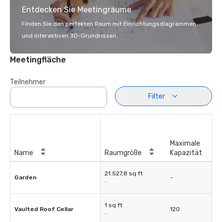
Entdecken Sie Meetingräume
Finden Sie den perfekten Raum mit Einrichtungsdiagrammen
und interaktiven 3D-Grundrissen.
Meetingfläche
Teilnehmer
Filter
Maximale
Name
Raumgröße
Kapazität
21.527,8 sq ft
Garden
-
-
1 sq ft
Vaulted Roof Cellar
120
-