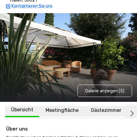
Italien, 56021
Kontaktieren Sie uns
Galerie anzeigen (5)
Übersicht
Meetingfläche
Gästezimmer
O
Über uns