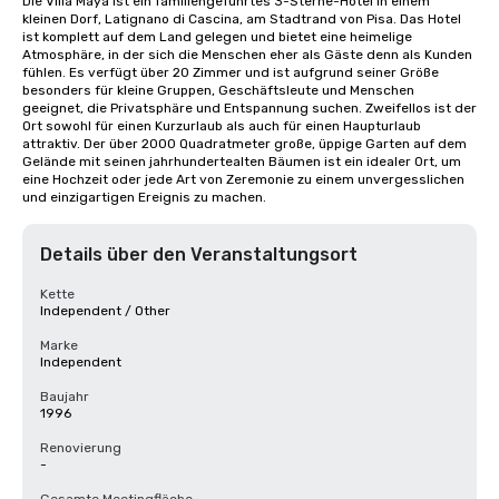
Die Villa Maya ist ein familiengeführtes 3-Sterne-Hotel in einem 
kleinen Dorf, Latignano di Cascina, am Stadtrand von Pisa. Das Hotel 
ist komplett auf dem Land gelegen und bietet eine heimelige 
Atmosphäre, in der sich die Menschen eher als Gäste denn als Kunden 
fühlen. Es verfügt über 20 Zimmer und ist aufgrund seiner Größe 
besonders für kleine Gruppen, Geschäftsleute und Menschen 
geeignet, die Privatsphäre und Entspannung suchen. Zweifellos ist der 
Ort sowohl für einen Kurzurlaub als auch für einen Haupturlaub 
attraktiv. Der über 2000 Quadratmeter große, üppige Garten auf dem 
Gelände mit seinen jahrhundertealten Bäumen ist ein idealer Ort, um 
eine Hochzeit oder jede Art von Zeremonie zu einem unvergesslichen 
und einzigartigen Ereignis zu machen.
Details über den Veranstaltungsort
Kette
Independent / Other
Marke
Independent
Baujahr
1996
Renovierung
-