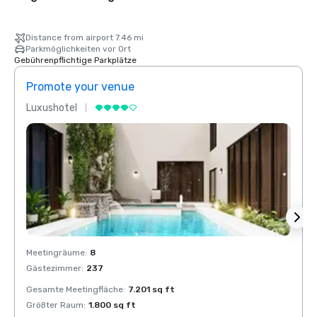
Distance from airport 7.46 mi
Parkmöglichkeiten vor Ort
Gebührenpflichtige Parkplätze
Promote your venue
Prom
Luxushotel
Luxus
Meetingräume
:
8
Meeti
Gästezimmer
:
237
Gäste
Gesamte Meetingfläche
:
7.201 sq ft
Gesam
Größter Raum
:
1.800 sq ft
Größt